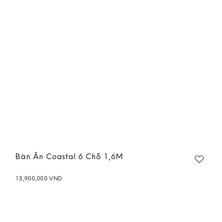
wishlist
Bàn Ăn Coastal 6 Chỗ 1,6M
13,900,000
VND
Add to
wishlist