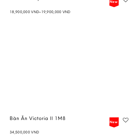
New
Price
18,900,000
VND
–
19,900,000
VND
range:
Add to
18,900,000 VND
wishlist
through
19,900,000 VND
Bàn Ăn Victoria II 1M8
New
34,500,000
VND
Add to