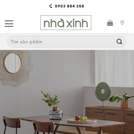
Skip
0903 884 358
to
content
Search
for: