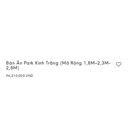
Bàn Ăn Park Kính Trắng (Mở Rộng 1,8M–2,3M-
2,8M)
96,310,000
VND
Add to
wishlist