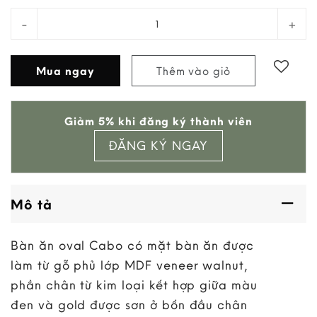
Bàn Ăn Oval Cabo 6 Chỗ 1,8M quantity
Mua ngay
Thêm vào giỏ
Add to
Giảm 5% khi đăng ký thành viên
wishlist
ĐĂNG KÝ NGAY
Mô tả
Bàn ăn oval Cabo có mặt bàn ăn được
làm từ gỗ phủ lớp MDF veneer walnut,
phần chân từ kim loại kết hợp giữa màu
đen và gold được sơn ở bốn đầu chân