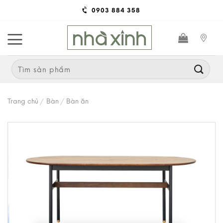
Skip
0903 884 358
to
content
Search
for:
Trang chủ
/
Bàn
/
Bàn ăn