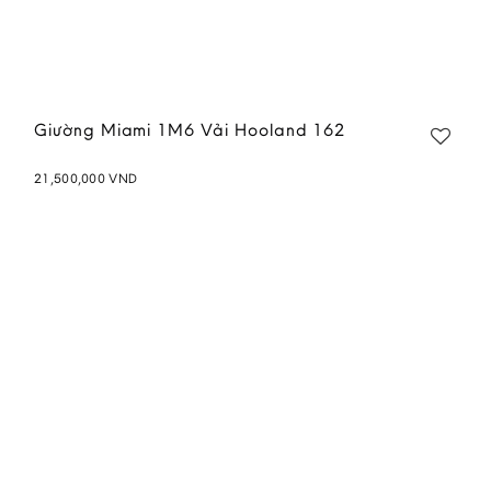
Giường Miami 1M6 Vải Hooland 162
21,500,000
VND
Add to
wishlist