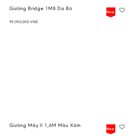
Giường Bridge 1M8 Da Bò
New
99,900,000
VND
Add to
wishlist
Giường Mây II 1,6M Màu Xám
New