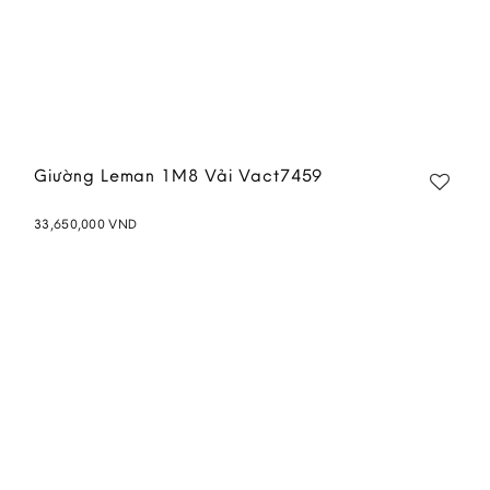
Giường Leman 1M8 Vải Vact7459
33,650,000
VND
Add to
wishlist