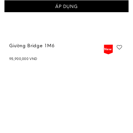
ÁP DỤNG
Giường Bridge 1M6
New
95,900,000
VND
Add to
wishlist