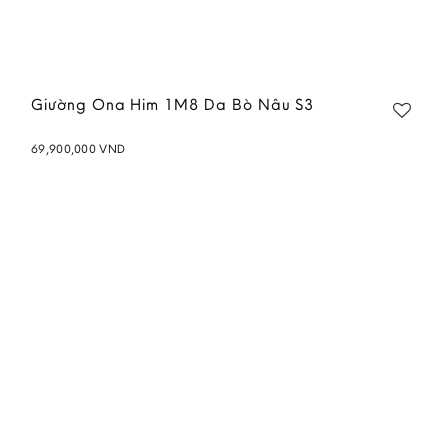
Giường Ona Him 1M8 Da Bò Nâu S3
69,900,000
VND
Add to
wishlist