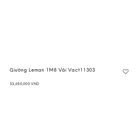
Giường Leman 1M8 Vải Vact11303
33,650,000
VND
Add to
wishlist