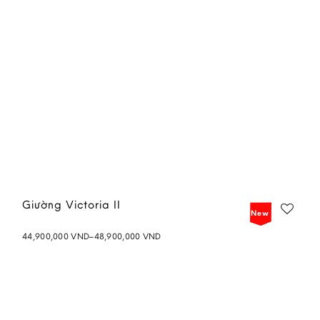
Giường Victoria II
New
Price
44,900,000
VND
–
48,900,000
VND
range:
Add to
44,900,000 VND
wishlist
through
48,900,000 VND