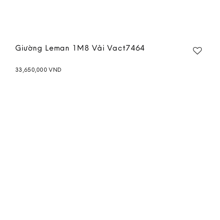
Giường Leman 1M8 Vải Vact7464
33,650,000
VND
Add to
wishlist