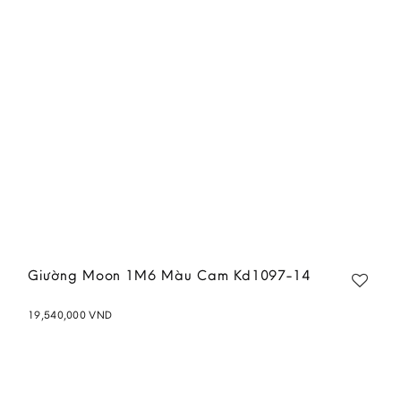
wishlist
Giường Moon 1M6 Màu Cam Kd1097-14
19,540,000
VND
Add to
wishlist