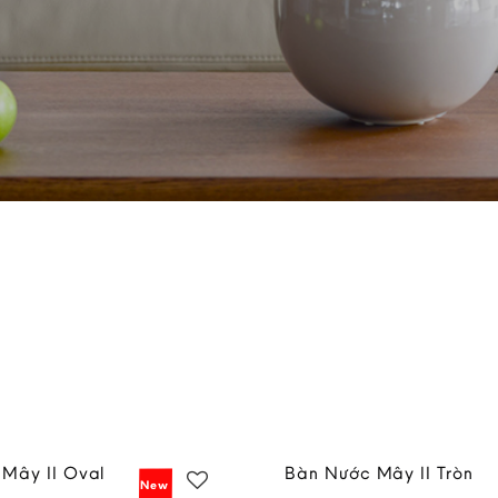
Mây II Oval
Bàn Nước Mây II Tròn
New