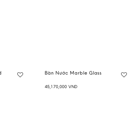
d
Bàn Nước Marble Glass
45,170,000
VND
Add to
Add to
wishlist
wishlist