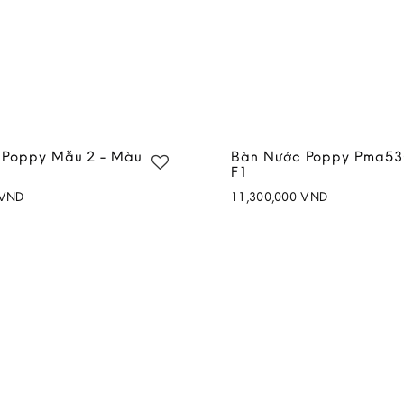
 Poppy Mẫu 2 - Màu
Bàn Nước Poppy Pma5
F1
VND
11,300,000
VND
Add to
wishlist