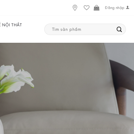
Đăng nhập
Ế NỘI THẤT
Search
for: