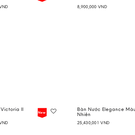
VND
8,900,000
VND
Add to
wishlist
ictoria II
Bàn Nước Elegance Màu
New
Nhiên
VND
25,430,001
VND
Add to
wishlist