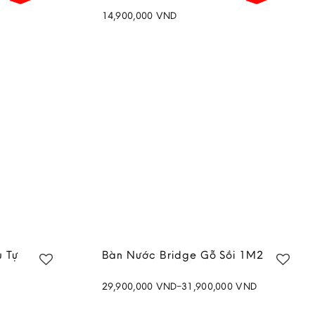
14,900,000
VND
Add to
Add to
wishlist
wishlist
 Tự
Bàn Nước Bridge Gỗ Sồi 1M2
Price
29,900,000
VND
–
31,900,000
VND
range:
Add to
Add to
29,900,000 VND
wishlist
wishlist