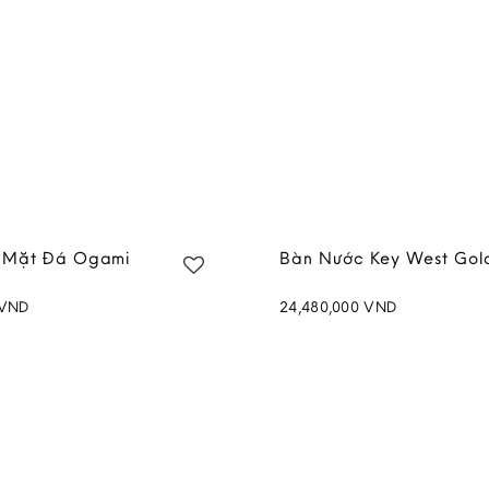
 Mặt Đá Ogami
Bàn Nước Key West Gol
VND
24,480,000
VND
Add to
wishlist