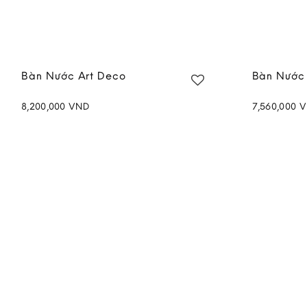
Bàn Nước Art Deco
Bàn Nước 
8,200,000
VND
7,560,000
V
Add to
wishlist