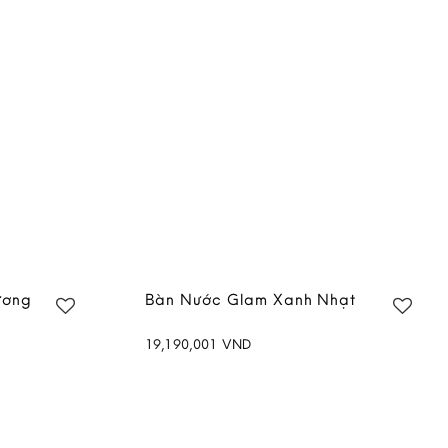
through
31,900,000 VND
ương
Bàn Nước Glam Xanh Nhạt
19,190,001
VND
Add to
Add to
wishlist
wishlist