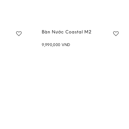
Bàn Nước Coastal M2
9,990,000
VND
Add to
Add to
wishlist
wishlist