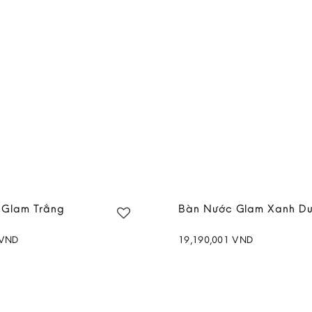
 Glam Trắng
Bàn Nước Glam Xanh D
VND
19,190,001
VND
Add to
wishlist