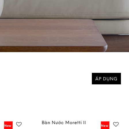
ÁP DỤNG
Bàn Nước Moretti II
New
New