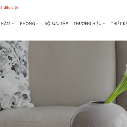
á đặc biệt
PHẨM
PHÒNG
BỘ SƯU TẬP
THƯƠNG HIỆU
THIẾT K