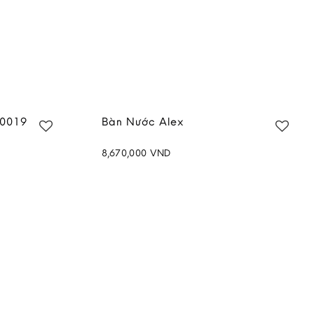
30019
Bàn Nước Alex
8,670,000
VND
Add to
Add to
wishlist
wishlist