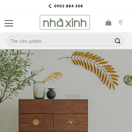
Skip
0903 884 358
to
content
Search
for: