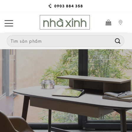
Skip
0903 884 358
to
content
Search
for: