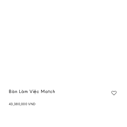
wishlist
Bàn Làm Việc Match
43,380,000
VND
Add to
wishlist