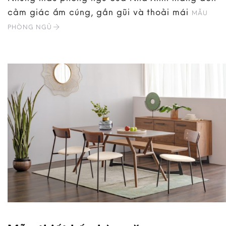
cảm giác ấm cúng, gần gũi và thoải mái
MẪU
PHÒNG NGỦ