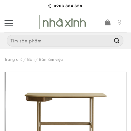
Skip
0903 884 358
to
content
Search
for:
Trang chủ
/
Bàn
/
Bàn làm việc