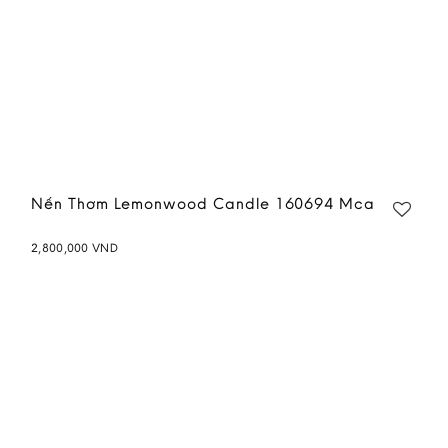
Nến Thơm Lemonwood Candle 160694 Mca
2,800,000
VND
Add to
wishlist