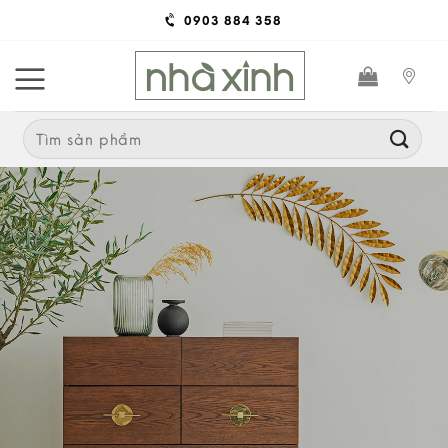
Skip
0903 884 358
to
content
Search
for: