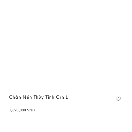
Add to
wishlist
Chân Nến Thủy Tinh Grn L
1,090,000
VND
Add to
wishlist