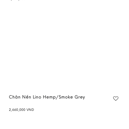
Add to
wishlist
Chân Nến Lino Hemp/Smoke Grey
2,660,000
VND
Add to
wishlist