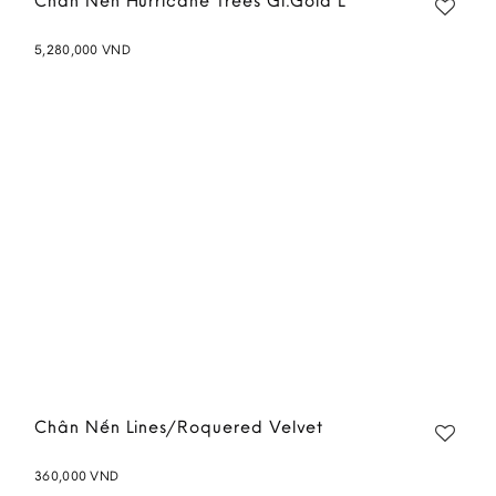
Chân Nến Hurricane Trees Gl.Gold L
5,280,000
VND
Add to
wishlist
Chân Nến Lines/Roquered Velvet
360,000
VND
Add to