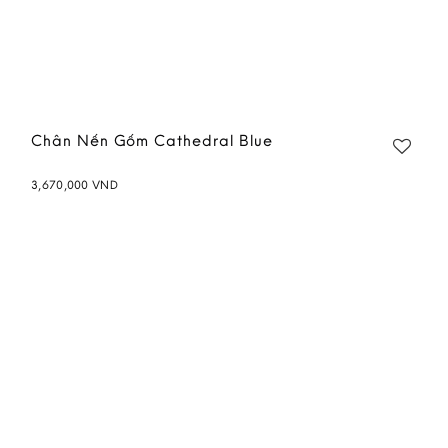
Chân Nến Gốm Cathedral Blue
3,670,000
VND
Add to
wishlist