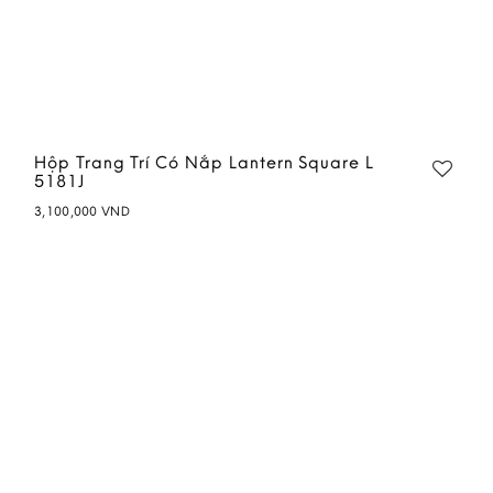
Hộp Trang Trí Có Nắp Lantern Square L
5181J
3,100,000
VND
Add to
wishlist