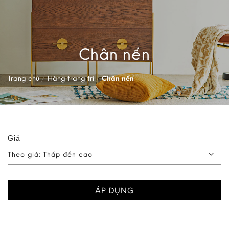
Chân nến
Trang chủ
/
Hàng trang trí
/
Chân nến
Giá
Theo giá: Thấp đến cao
ÁP DỤNG