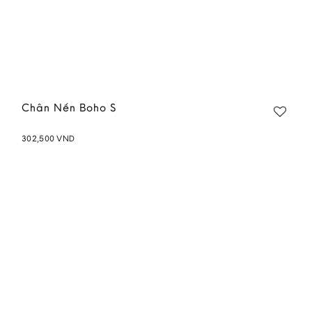
Chân Nến Boho S
302,500
VND
Add to
wishlist