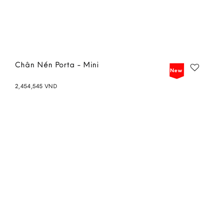
Chân Nến Porta - Mini
New
2,454,545
VND
Add to
wishlist