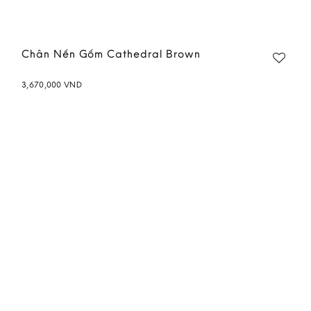
Chân Nến Gốm Cathedral Brown
3,670,000
VND
Add to
wishlist