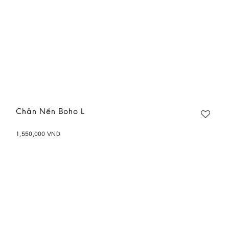
Chân Nến Boho L
1,550,000
VND
Add to
wishlist