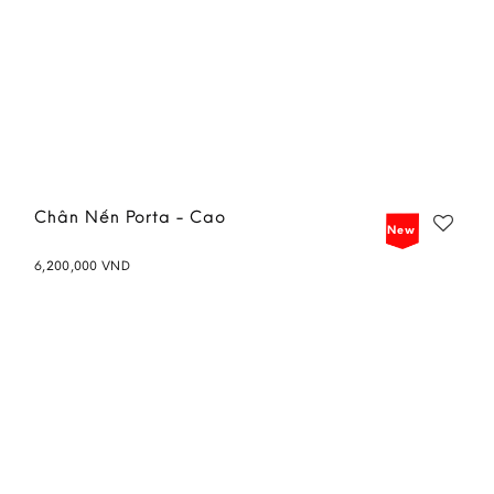
Chân Nến Porta - Cao
New
6,200,000
VND
Add to
wishlist