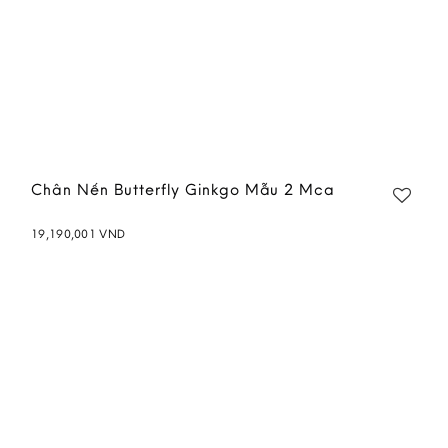
Chân Nến Butterfly Ginkgo Mẫu 2 Mca
19,190,001
VND
Add to
wishlist