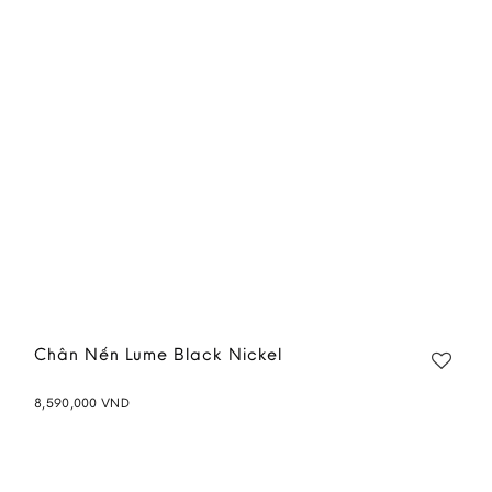
wishlist
Chân Nến Lume Black Nickel
8,590,000
VND
Add to
wishlist