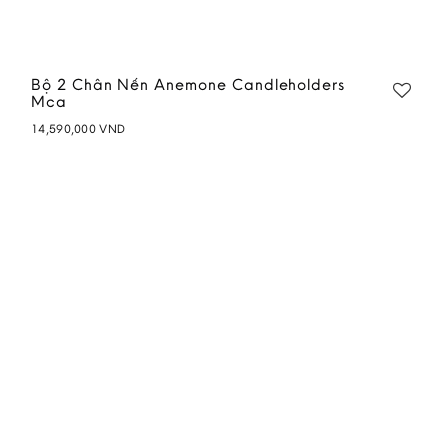
Bộ 2 Chân Nến Anemone Candleholders
Mca
14,590,000
VND
Add to
wishlist