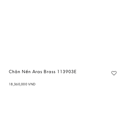
Chân Nến Aras Brass 113903E
18,360,000
VND
Add to
wishlist