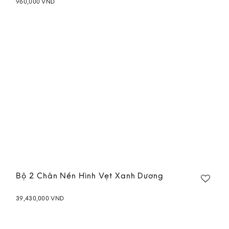
960,000
VND
Add to
wishlist
Bộ 2 Chân Nến Hình Vẹt Xanh Dương
39,430,000
VND
Add to
wishlist