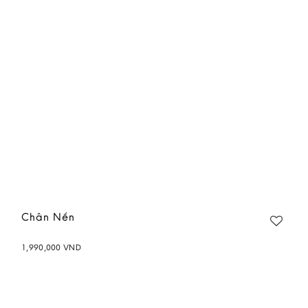
wishlist
Chân Nến
1,990,000
VND
Add to
wishlist