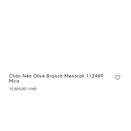
Chân Nến Olive Branch Menorah 112489
Mca
10,500,001
VND
Add to
wishlist