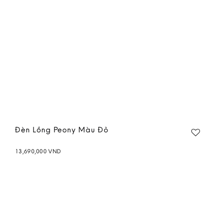
Đèn Lồng Peony Màu Đỏ
13,690,000
VND
Add to
wishlist