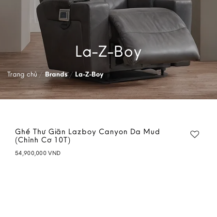
La-Z-Boy
Trang chủ
/
Brands
/
La-Z-Boy
Ghế Thư Giãn Lazboy Canyon Da Mud
(Chỉnh Cơ 10T)
54,900,000
VND
Add to
wishlist