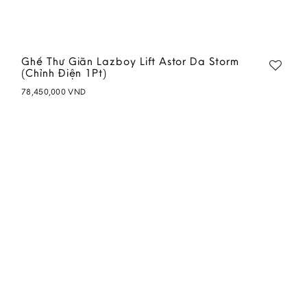
Ghế Thư Giãn Lazboy Lift Astor Da Storm
(Chỉnh Điện 1Pt)
78,450,000
VND
Add to
wishlist