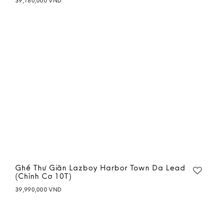
39,180,000
VND
Add to
wishlist
Ghế Thư Giãn Lazboy Harbor Town Da Lead
(Chỉnh Cơ 10T)
39,990,000
VND
Add to
wishlist