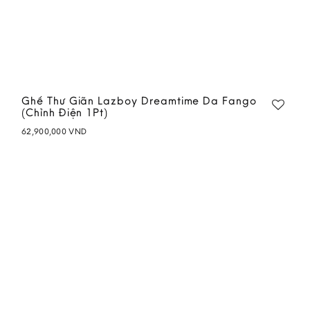
Ghế Thư Giãn Lazboy Dreamtime Da Fango
(Chỉnh Điện 1Pt)
62,900,000
VND
Add to
wishlist