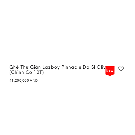
Ghế Thư Giãn Lazboy Pinnacle Da Sl Olive
New
(Chỉnh Cơ 10T)
41,200,000
VND
Add to
wishlist