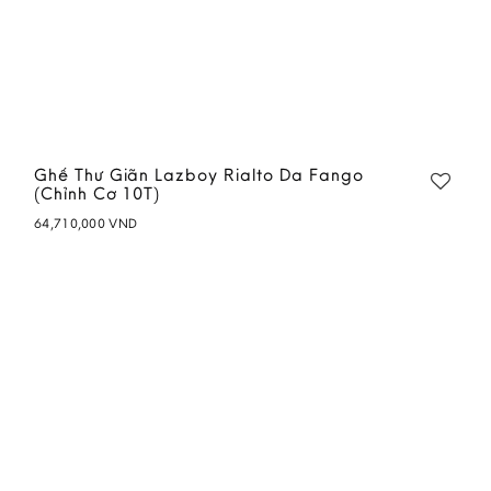
Ghế Thư Giãn Lazboy Rialto Da Fango
(Chỉnh Cơ 10T)
64,710,000
VND
Add to
wishlist