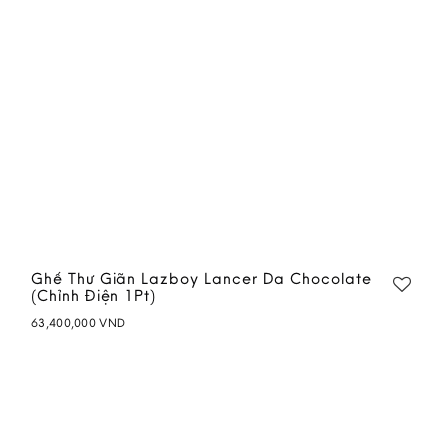
Ghế Thư Giãn Lazboy Lancer Da Chocolate
(Chỉnh Điện 1Pt)
63,400,000
VND
Add to
wishlist