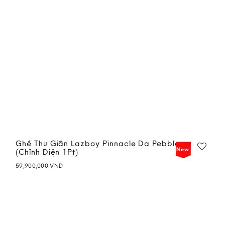
Ghế Thư Giãn Lazboy Pinnacle Da Pebble
New
(Chỉnh Điện 1Pt)
59,900,000
VND
Add to
wishlist