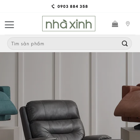
Skip
0903 884 358
to
content
Search
for: