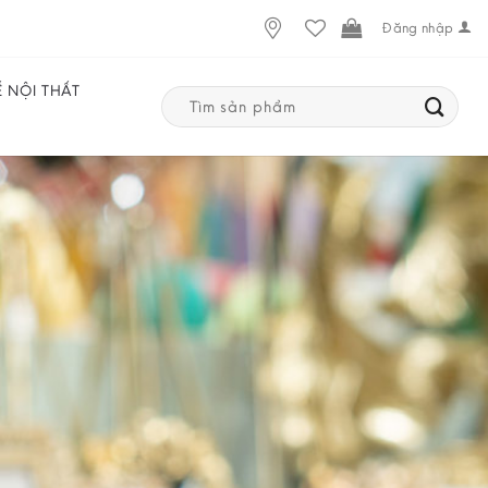
Đăng nhập
Ế NỘI THẤT
Search
for: