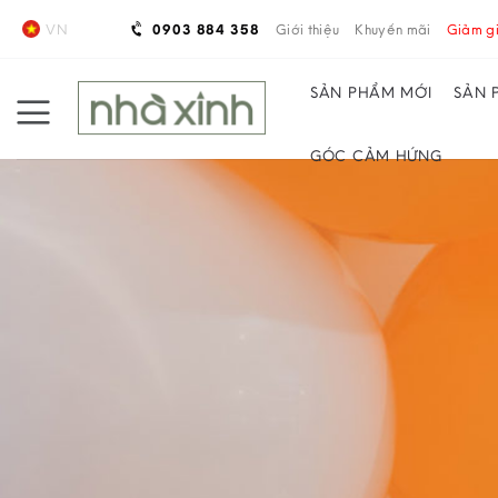
Skip
VN
0903 884 358
Giới thiệu
Khuyến mãi
Giảm gi
to
content
SẢN PHẨM MỚI
SẢN 
GÓC CẢM HỨNG