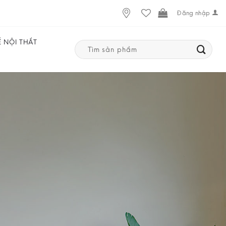
Đăng nhập
Ế NỘI THẤT
Search
for: