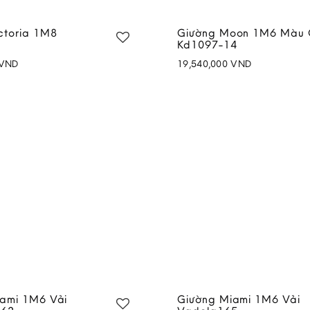
ctoria 1M8
Giường Moon 1M6 Màu
Kd1097-14
VND
19,540,000
VND
Add to
wishlist
ami 1M6 Vải
Giường Miami 1M6 Vải