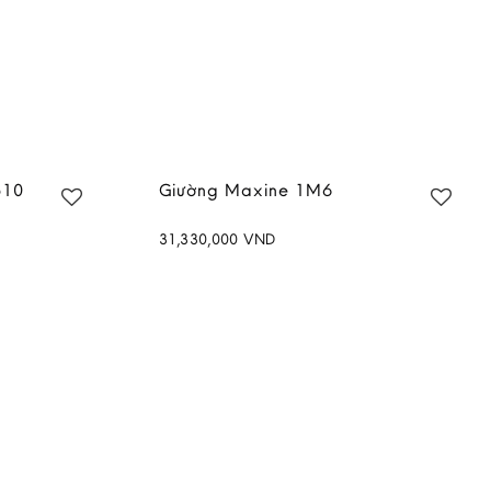
510
Giường Maxine 1M6
31,330,000
VND
Add to
Add to
wishlist
wishlist