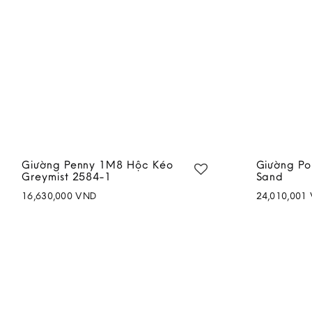
Giường Penny 1M8 Hộc Kéo
Giường P
Greymist 2584-1
Sand
16,630,000
VND
24,010,001
Add to
wishlist