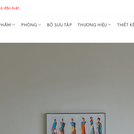
á đặc biệt
PHẨM
PHÒNG
BỘ SƯU TẬP
THƯƠNG HIỆU
THIẾT K