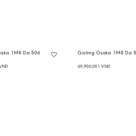
saka 1M8 Da 506
Giường Osaka 1M8 Da 
VND
69,900,001
VND
Add to
wishlist