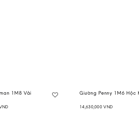
ND
eman 1M8 Vải
Giường Penny 1M6 Hộc 
VND
14,630,000
VND
Add to
wishlist