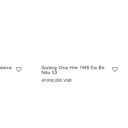
deira
Giường Ona Him 1M8 Da Bò
Nâu S3
69,900,000
VND
Add to
Add to
wishlist
wishlist