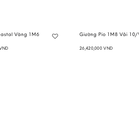
oastal Vàng 1M6
Giường Pio 1M8 Vải 10
VND
26,420,000
VND
Add to
wishlist