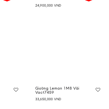
24,900,000
VND
Add to
Add to
wishlist
wishlist
Giường Leman 1M8 Vải
Vact7459
33,650,000
VND
Add to
Add to
wishlist
wishlist