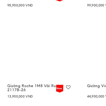
95,900,000
VND
99,900,000
Add to
wishlist
Giường Roche 1M8 Vải Rust
Giường Vic
New
2117B-26
Price
13,900,000
VND
44,900,000
range:
Add to
44,900,000 V
wishlist