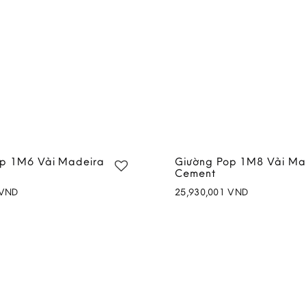
op 1M6 Vải Madeira
Giường Pop 1M8 Vải Ma
Cement
VND
25,930,001
VND
Add to
wishlist