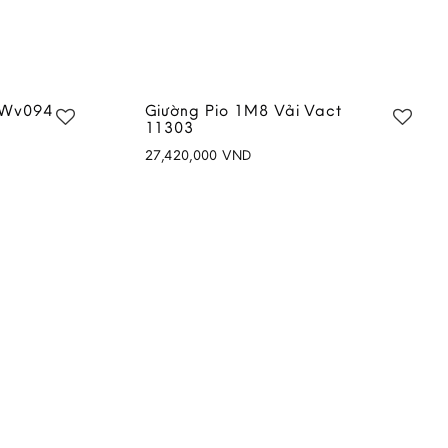
/Wv094
Giường Pio 1M8 Vải Vact
11303
27,420,000
VND
Add to
Add to
wishlist
wishlist