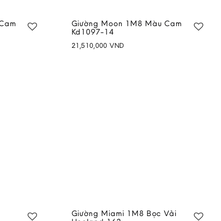
 Cam
Giường Moon 1M8 Màu Cam
Kd1097-14
21,510,000
VND
Add to
Add to
wishlist
wishlist
Giường Miami 1M8 Bọc Vải