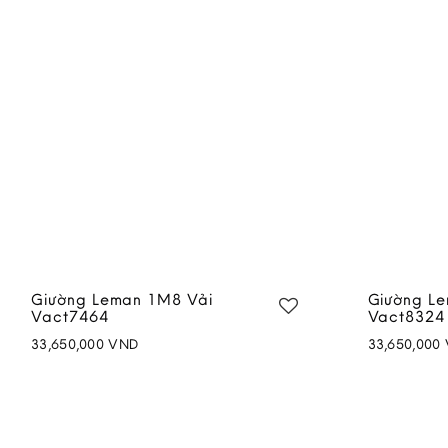
through
48,900,000 V
Giường Leman 1M8 Vải
Giường L
Vact7464
Vact8324
33,650,000
VND
33,650,000
Add to
wishlist