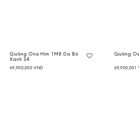
Giường Ona Him 1M8 Da Bò
Giường O
Xanh S4
69,900,000
VND
69,900,001
Add to
wishlist