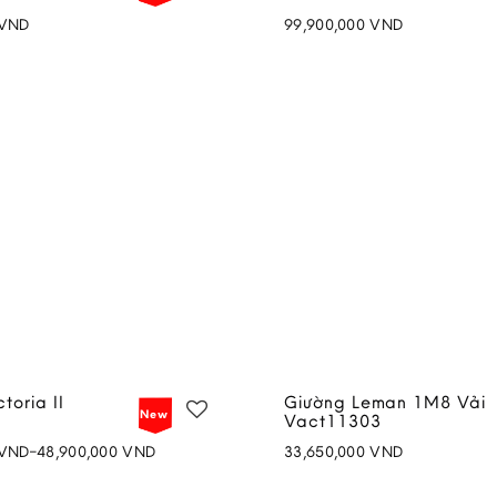
VND
99,900,000
VND
Add to
wishlist
toria II
Giường Leman 1M8 Vải
New
Vact11303
VND
–
48,900,000
VND
33,650,000
VND
Add to
ND
wishlist