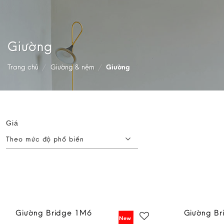
Giường
Trang chủ
/
Giường & nệm
/
Giường
Giá
Theo mức độ phổ biến
Giường Bridge 1M6
Giường B
New