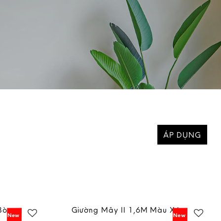
ÁP DỤNG
Bò
Giường Mây II 1,6M Màu Xám
New
New