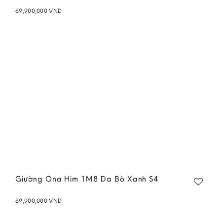
69,900,000
VND
Add to
wishlist
Giường Ona Him 1M8 Da Bò Xanh S4
69,900,000
VND
Add to
wishlist