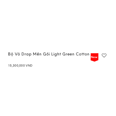
Bộ Vỏ Drap Mền Gối Light Green Cotton
New
15,300,000
VND
Add to
wishlist