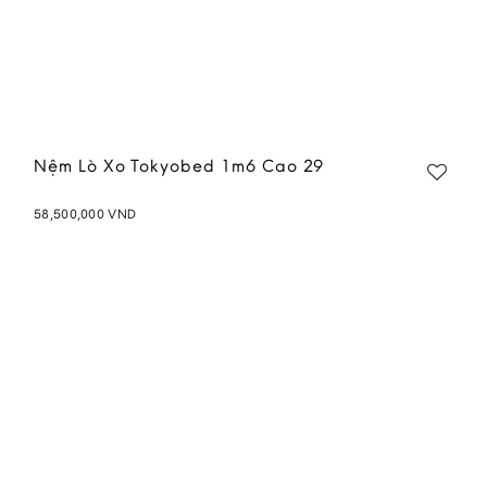
Nệm Lò Xo Tokyobed 1m6 Cao 29
58,500,000
VND
Add to
wishlist