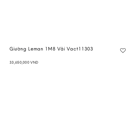
Giường Leman 1M8 Vải Vact11303
33,650,000
VND
Add to
wishlist