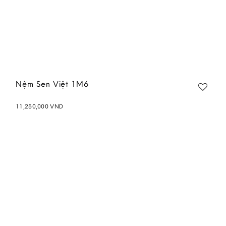
Nệm Sen Việt 1M6
11,250,000
VND
Add to
wishlist