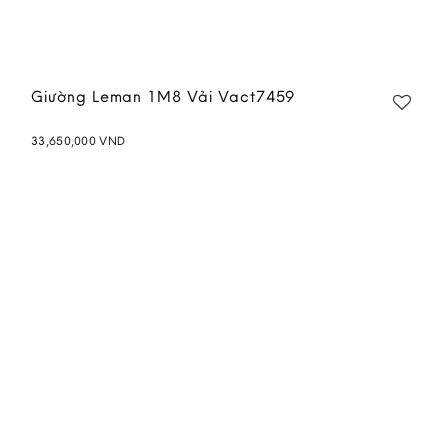
Giường Leman 1M8 Vải Vact7459
33,650,000
VND
Add to
wishlist