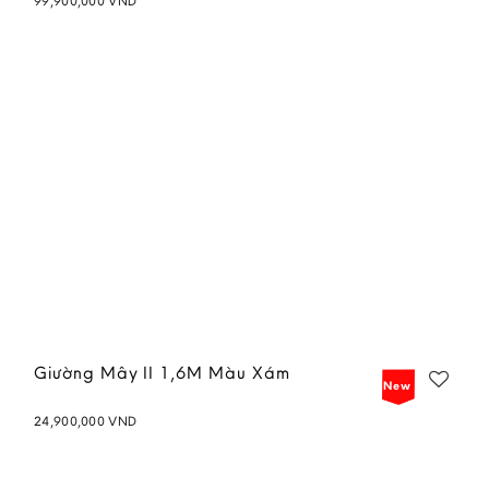
99,900,000
VND
Add to
wishlist
Giường Mây II 1,6M Màu Xám
New
24,900,000
VND
Add to
wishlist