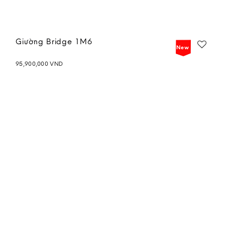
Giường Bridge 1M6
New
95,900,000
VND
Add to
wishlist