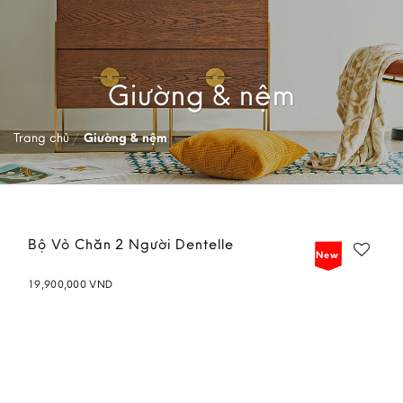
Giường & nệm
Trang chủ
/
Giường & nệm
Bộ Vỏ Chăn 2 Người Dentelle
New
19,900,000
VND
Add to
wishlist