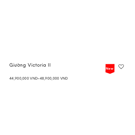
Giường Victoria II
New
Price
44,900,000
VND
–
48,900,000
VND
range:
Add to
44,900,000 VND
wishlist
through
48,900,000 VND