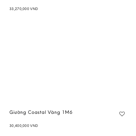
33,270,000
VND
Add to
wishlist
Giường Coastal Vàng 1M6
30,400,000
VND
Add to
wishlist