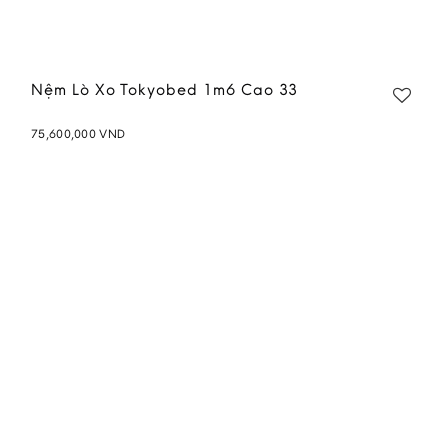
Nệm Lò Xo Tokyobed 1m6 Cao 33
75,600,000
VND
Add to
wishlist