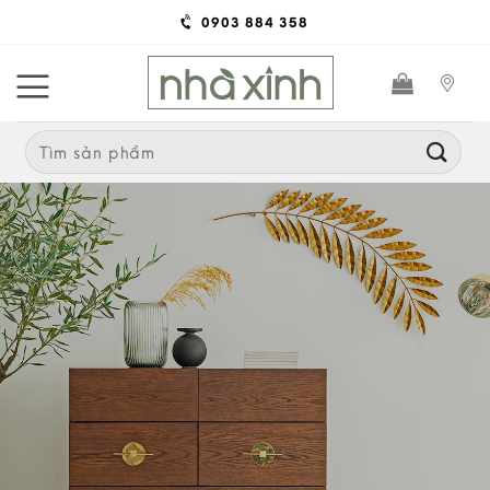
Skip
0903 884 358
to
content
Search
for: