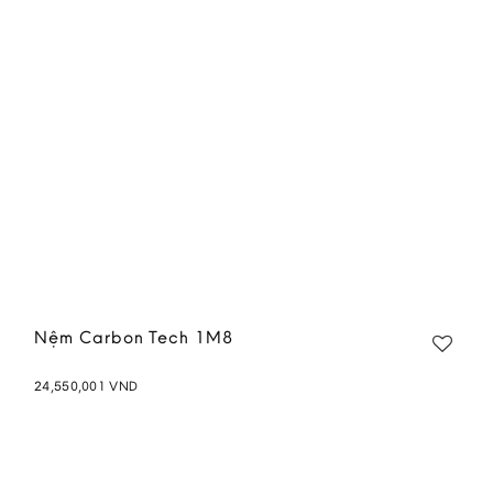
Nệm Carbon Tech 1M8
24,550,001
VND
Add to
wishlist