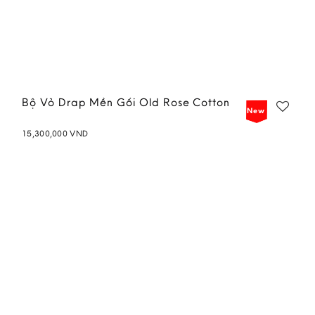
Bộ Vỏ Drap Mền Gối Old Rose Cotton
New
15,300,000
VND
Add to
wishlist