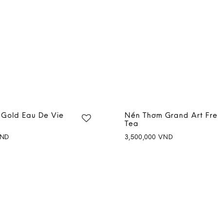
Gold Eau De Vie
Nến Thơm Grand Art Fr
Tea
ND
3,500,000
VND
Add to
wishlist