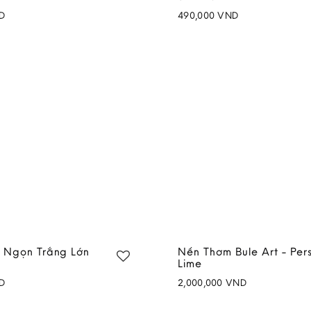
D
490,000
VND
Add to
wishlist
 Ngọn Trắng Lớn
Nến Thơm Bule Art - Per
Lime
D
2,000,000
VND
Add to
wishlist