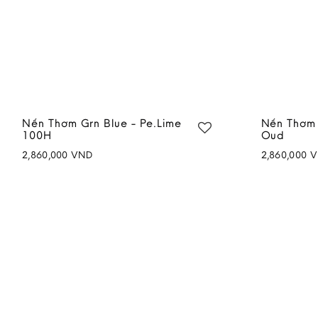
Nến Thơm Grn Blue - Pe.Lime
Nến Thơm 
100H
Oud
2,860,000
VND
2,860,000
V
Add to
wishlist