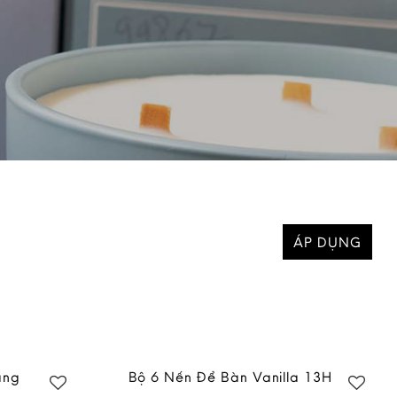
ÁP DỤNG
áng
Bộ 6 Nến Để Bàn Vanilla 13H