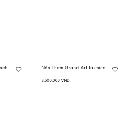
ench
Nến Thơm Grand Art Jasmine
3,500,000
VND
Add to
Add to
wishlist
wishlist