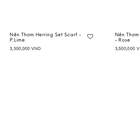
Nến Thơm Herring Set Scarf -
Nến Thơm 
P.Lime
- Rose
3,300,000
VND
3,500,000
V
Add to
wishlist