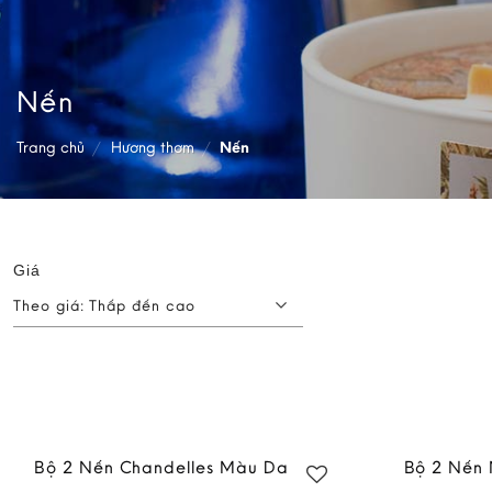
Nến
Trang chủ
/
Hương thơm
/
Nến
Giá
Theo giá: Thấp đến cao
Bộ 2 Nến Chandelles Màu Da
Bộ 2 Nến