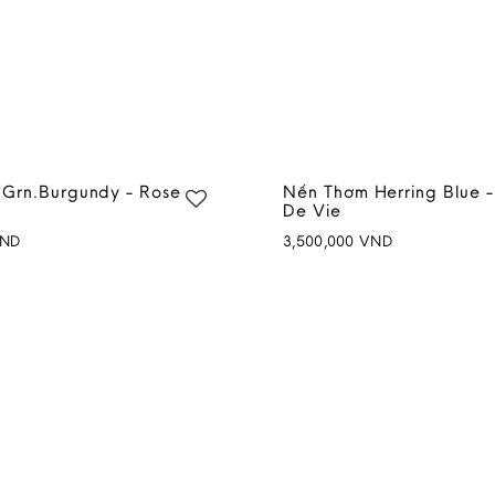
Grn.Burgundy - Rose
Nến Thơm Herring Blue -
De Vie
ND
3,500,000
VND
Add to
wishlist