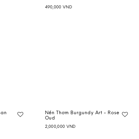
490,000
VND
Add to
Add to
wishlist
wishlist
san
Nến Thơm Burgundy Art - Rose
Oud
2,000,000
VND
Add to
Add to
wishlist
wishlist