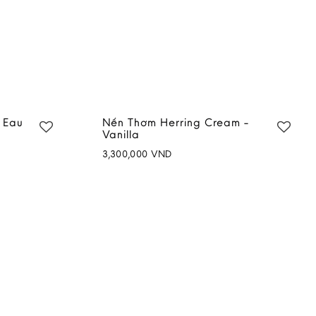
 Eau
Nến Thơm Herring Cream -
Vanilla
3,300,000
VND
Add to
Add to
wishlist
wishlist