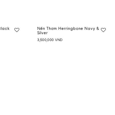
Black
Nến Thơm Herringbone Navy &
Silver
3,500,000
VND
Add to
Add to
wishlist
wishlist