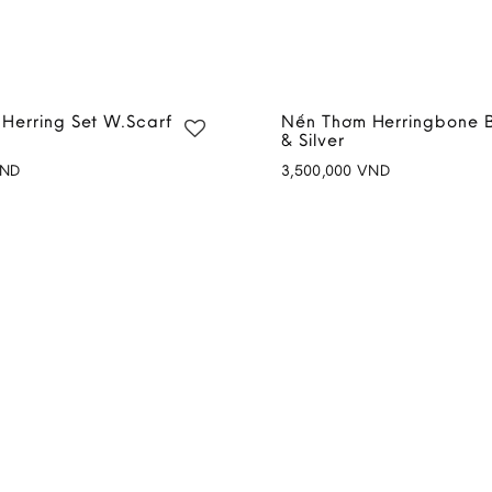
Herring Set W.Scarf
Nến Thơm Herringbone 
& Silver
ND
3,500,000
VND
Add to
wishlist