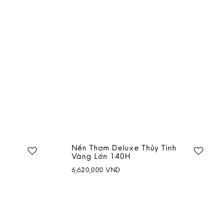
Nến Thơm Deluxe Thủy Tinh
Vàng Lớn 140H
6,620,000
VND
Add to
Add to
wishlist
wishlist