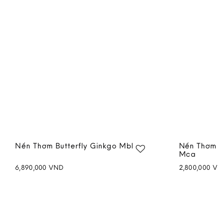
Nến Thơm Butterfly Ginkgo Mbl
Nến Thơm 
Mca
6,890,000
VND
2,800,000
V
Add to
wishlist