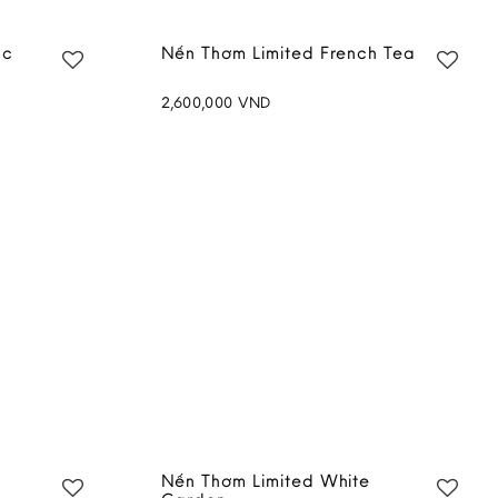
úc
Nến Thơm Limited French Tea
2,600,000
VND
Add to
Add to
wishlist
wishlist
d
Nến Thơm Limited White