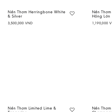
Nến Thơm Herringbone White
Nến Thơm
& Silver
Hồng Lớn
3,500,000
VND
1,190,000
V
Add to
wishlist
Nến Thơm Limited Lime &
Nến Thơm 