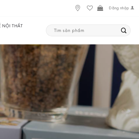
Đăng nhập
Ế NỘI THẤT
Search
for: