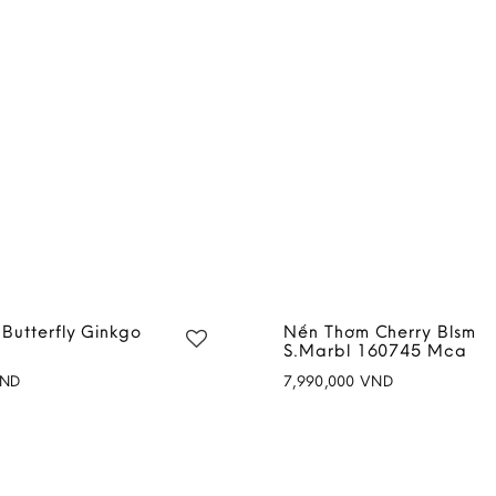
Butterfly Ginkgo
Nến Thơm Cherry Blsm
S.Marbl 160745 Mca
ND
7,990,000
VND
Add to
wishlist