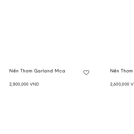
Nến Thơm Garland Mca
Nến Thơm 
2,800,000
VND
2,600,000
V
Add to
wishlist