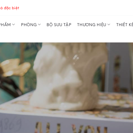
á đặc biệt
PHẨM
PHÒNG
BỘ SƯU TẬP
THƯƠNG HIỆU
THIẾT K