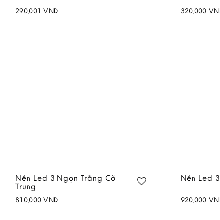
290,001
VND
320,000
VN
Add to
wishlist
Nến Led 3 Ngọn Trắng Cỡ
Nến Led 3
Trung
810,000
VND
920,000
VN
Add to
wishlist