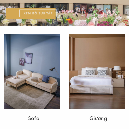
KHÁM PHÁ BỘ SƯU TẬP
CÂU CHUYỆN VICTORIA
XEM BỘ SƯU TẬP
Sofa
Giường