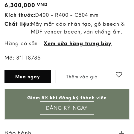
6,300,000
VND
Kích thước:
D400 - R400 - C504 mm
Chất liệu:
Mây mắt cáo nhân tạo, gỗ beech &
MDF veneer beech, ván chống ẩm.
Hàng có sẵn -
Xem cửa hàng trưng bày
Mã:
3*118785
Mua ngay
Thêm vào giỏ
Add to
Giảm 5% khi đăng ký thành viên
wishlist
ĐĂNG KÝ NGAY
Bảo hành