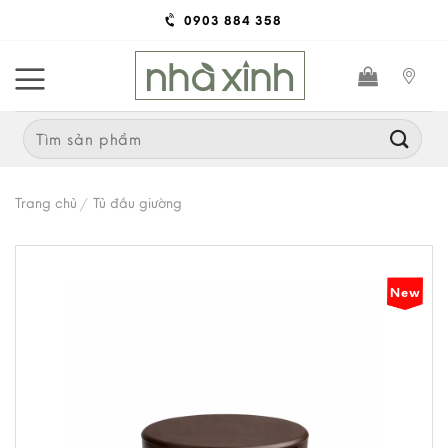
Skip
0903 884 358
to
content
Search
for:
Trang chủ
/
Tủ đầu giường
New