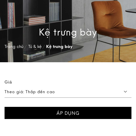
Kệ trưng bày
Trang chủ
/
Tủ & kệ
/
Kệ trưng bày
Giá
Theo giá: Thấp đến cao
ÁP DỤNG