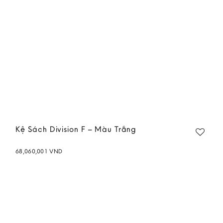
Kệ Sách Division F – Màu Trắng
68,060,001
VND
Add to
wishlist