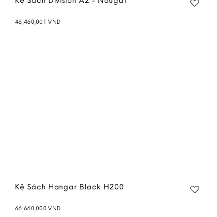
Kệ Sách Division A2 - Nougat
46,460,001
VND
Add to
wishlist
Kệ Sách Hangar Black H200
66,660,000
VND
Add to