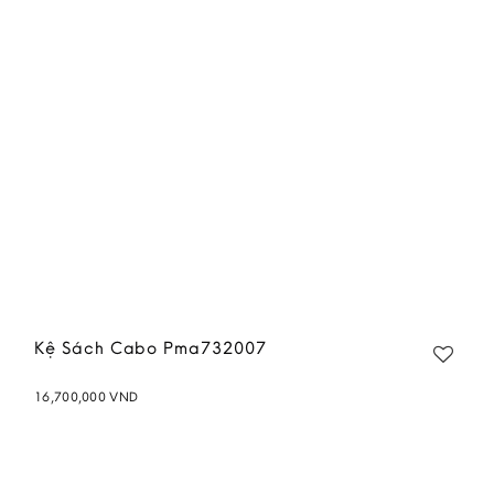
wishlist
Kệ Sách Cabo Pma732007
16,700,000
VND
Add to
wishlist