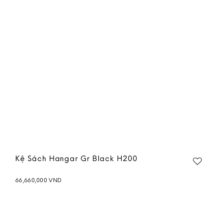
wishlist
Kệ Sách Hangar Gr Black H200
66,660,000
VND
Add to
wishlist