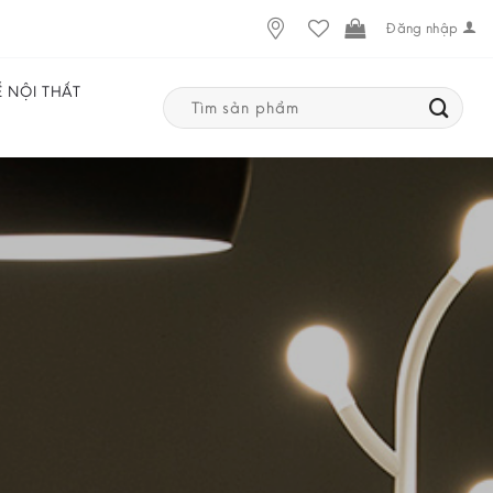
Đăng nhập
Ế NỘI THẤT
Search
for: