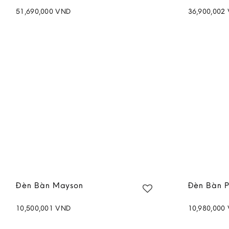
51,690,000
VND
36,900,002
Add to
wishlist
Đèn Bàn Mayson
Đèn Bàn P
10,500,001
VND
10,980,000
Add to
wishlist