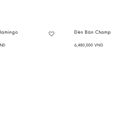
lamingo
Đèn Bàn Champ
ND
6,480,000
VND
Add to
wishlist