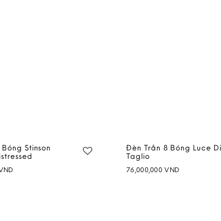
 Bóng Stinson
Đèn Trần 8 Bóng Luce D
stressed
Taglio
VND
76,000,000
VND
Add to
wishlist