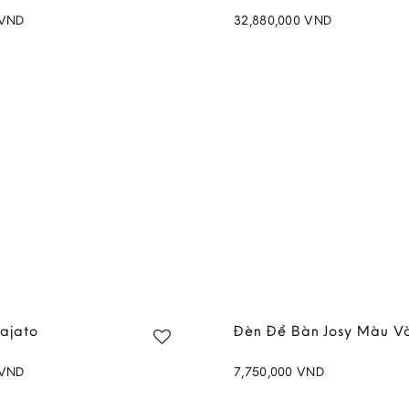
VND
32,880,000
VND
Add to
wishlist
ajato
Đèn Để Bàn Josy Màu V
VND
7,750,000
VND
Add to
wishlist