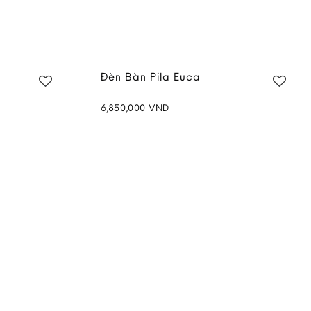
Đèn Bàn Pila Euca
6,850,000
VND
Add to
Add to
wishlist
wishlist