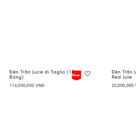
Đèn Trần Luce di Taglio (15
Đèn Trần 
New
Bóng)
Red Jute
116,000,000
VND
22,000,000
Add to
wishlist