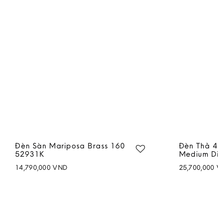
Đèn Sàn Mariposa Brass 160
Đèn Thả 4
52931K
Medium Di
14,790,000
VND
25,700,000
Add to
wishlist