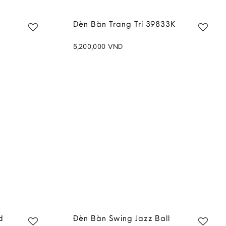
Đèn Bàn Trang Trí 39833K
5,200,000
VND
Add to
Add to
wishlist
wishlist
d
Đèn Bàn Swing Jazz Ball