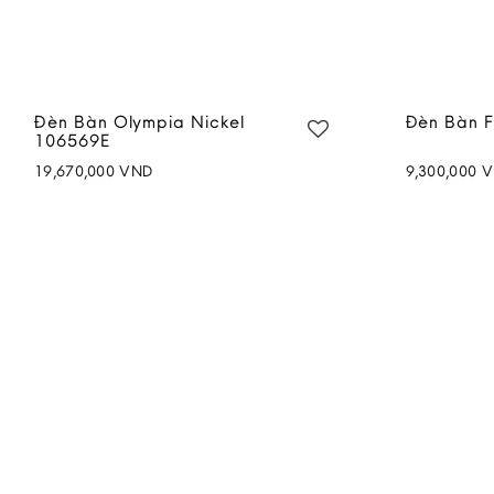
Đèn Bàn Olympia Nickel
Đèn Bàn F
106569E
19,670,000
VND
9,300,000
V
Add to
wishlist