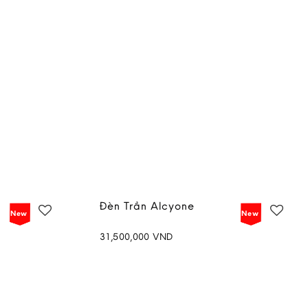
i
Đèn Trần Alcyone
New
New
31,500,000
VND
Add to
Add to
wishlist
wishlist