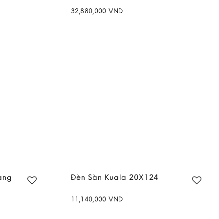
32,880,000
VND
Add to
Add to
wishlist
wishlist
àng
Đèn Sàn Kuala 20X124
11,140,000
VND
Add to
Add to
wishlist
wishlist