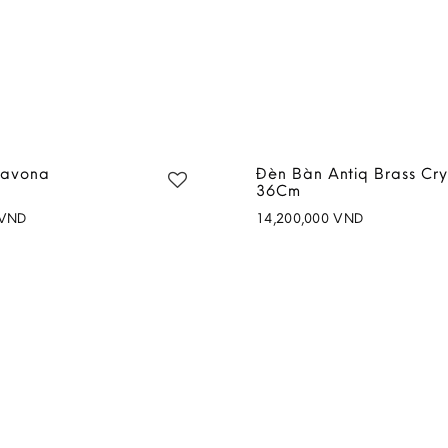
Savona
Đèn Bàn Antiq Brass Cry
36Cm
VND
14,200,000
VND
Add to
wishlist