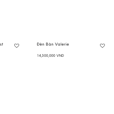
st
Đèn Bàn Valerie
14,300,000
VND
Add to
Add to
wishlist
wishlist