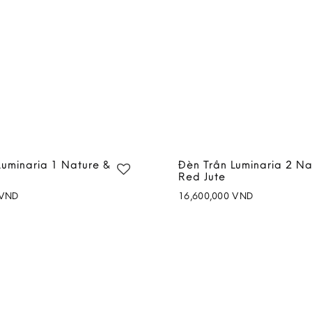
Luminaria 1 Nature &
Đèn Trần Luminaria 2 Na
Red Jute
VND
16,600,000
VND
Add to
wishlist