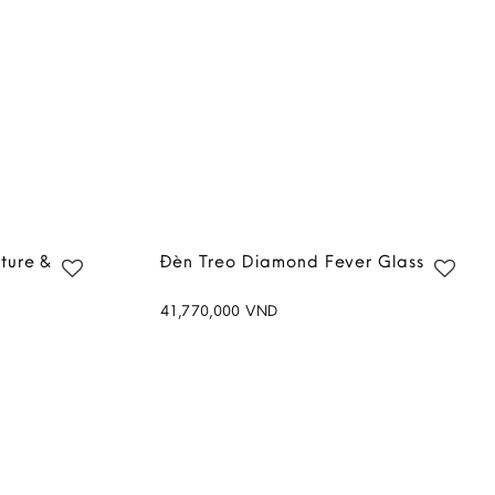
ture &
Đèn Treo Diamond Fever Glass
41,770,000
VND
Add to
Add to
wishlist
wishlist