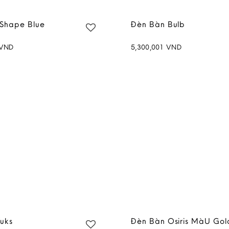
Shape Blue
Đèn Bàn Bulb
VND
5,300,001
VND
Add to
wishlist
uks
Đèn Bàn Osiris MàU Gol