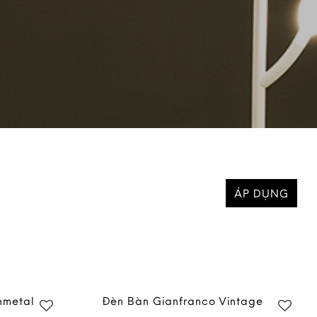
ÁP DỤNG
nmetal
Đèn Bàn Gianfranco Vintage