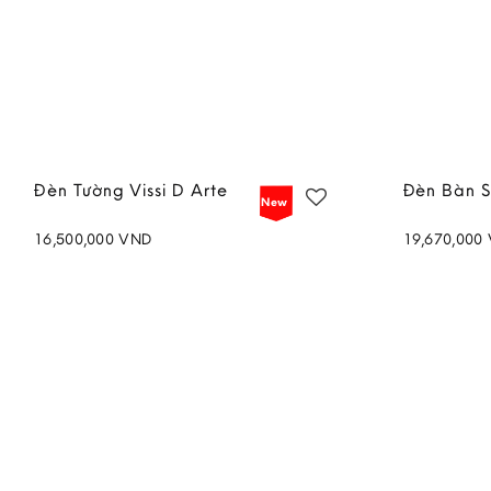
Đèn Tường Vissi D Arte
Đèn Bàn 
New
16,500,000
VND
19,670,000
Add to
wishlist