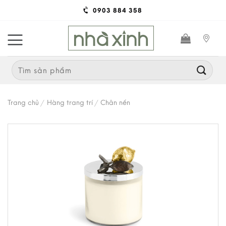
Skip
0903 884 358
to
content
Search
for:
Trang chủ
/
Hàng trang trí
/
Chân nến