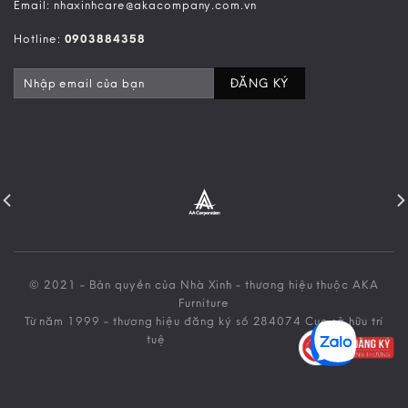
Email: nhaxinhcare@akacompany.com.vn
Hotline:
0903884358
© 2021 - Bản quyền của Nhà Xinh - thương hiệu thuộc AKA
Furniture
Từ năm 1999 - thương hiệu đăng ký số 284074 Cục sở hữu trí
tuệ