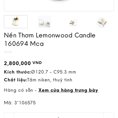
Nến Thơm Lemonwood Candle
160694 Mca
2,800,000
VND
Kích thước:
Ø120.7 - C95.3 mm
Chất liệu:
Tấm niken, thuỷ tinh
Hàng có sẵn -
Xem cửa hàng trưng bày
Mã:
3*106575
Nến Thơm Lemonwood Candle 160694 Mca quantity