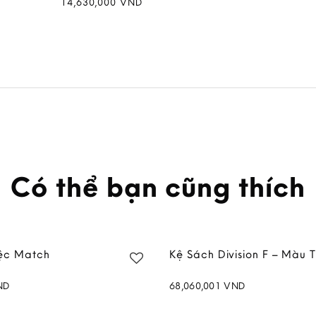
14,630,000
VND
Có thể bạn cũng thích
ệc Match
Kệ Sách Division F – Màu 
ND
68,060,001
VND
Add to
wishlist