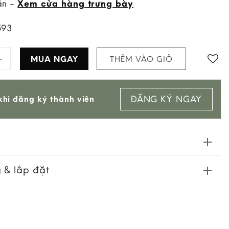
ẵn -
Xem cửa hàng trưng bày
593
ệc Wing Màu Đen quantity
MUA NGAY
THÊM VÀO GIỎ
Add to
ĐĂNG KÝ NGAY
hi đăng ký thành viên
wishlist
 & lắp đặt