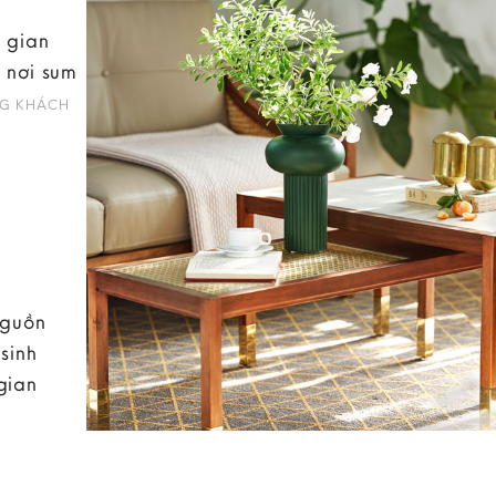
 gian
 nơi sum
G KHÁCH
nguồn
sinh
gian