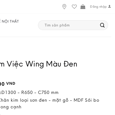
Đăng nhập
Ế NỘI THẤT
Search
for:
m Việc Wing Màu Đen
000
VND
:
D1300 - R650 - C750 mm
Chân kim loại sơn đen - mặt gỗ - MDF Sồi bo
cong cạnh