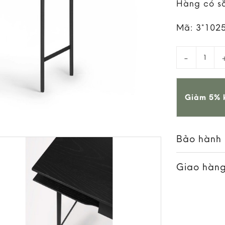
Hàng có s
Mã:
3*102
Bàn Làm Vi
Giảm 5% k
Bảo hành
Giao hàng