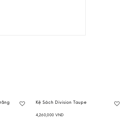
Trắng
Kệ Sách Division Taupe
4,260,000
VND
Add to
Add to
wishlist
wishlist