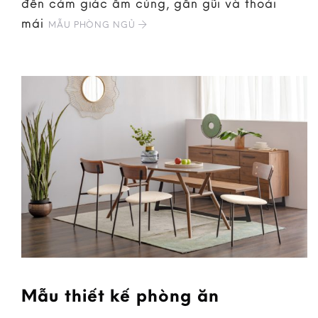
đến cảm giác ấm cúng, gần gũi và thoải
mái
MẪU PHÒNG NGỦ
Mẫu thiết kế phòng ăn