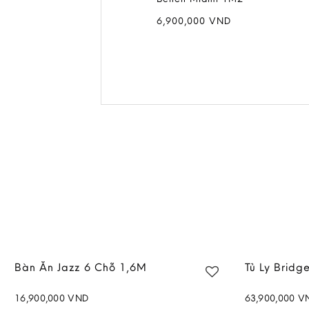
,000
VND
6,900,000
VND
Bàn Ăn Jazz 6 Chỗ 1,6M
Tủ Ly Bridg
16,900,000
VND
63,900,000
V