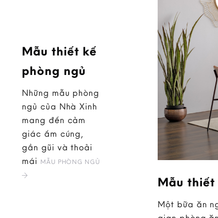
Mẫu thiết kế
phòng ngủ
Những mẫu phòng
ngủ của Nhà Xinh
mang đến cảm
giác ấm cúng,
gần gũi và thoải
mái
MẪU PHÒNG NGỦ
Mẫu thiết
Một bữa ăn ng
gian phòng ăn