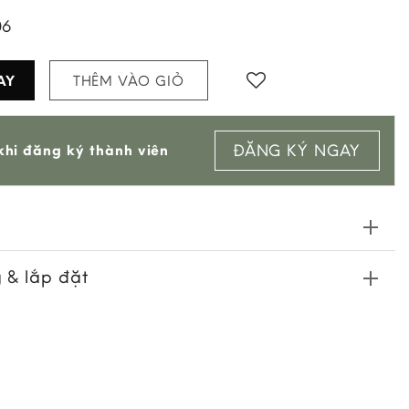
06
AY
THÊM VÀO GIỎ
Add to
ĐĂNG KÝ NGAY
hi đăng ký thành viên
wishlist
 & lắp đặt