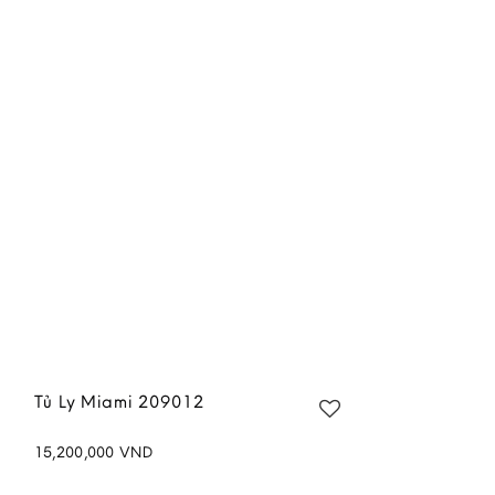
Add to
wishlist
Tủ Ly Miami 209012
15,200,000
VND