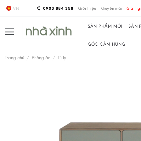
Skip
VN
0903 884 358
Giới thiệu
Khuyến mãi
Giảm gi
to
content
SẢN PHẨM MỚI
SẢN 
GÓC CẢM HỨNG
Trang chủ
/
Phòng ăn
/
Tủ ly