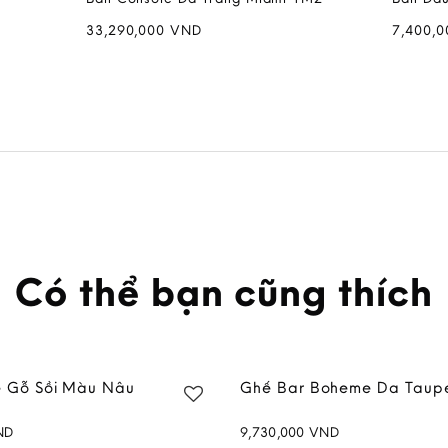
33,290,000
VND
7,400,
Có thể bạn cũng thích
e Gỗ Sồi Màu Nâu
Ghế Bar Boheme Da Taup
ND
9,730,000
VND