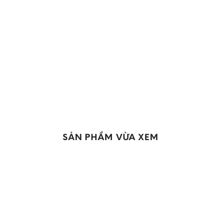
Add to
wishlist
SẢN PHẨM VỪA XEM