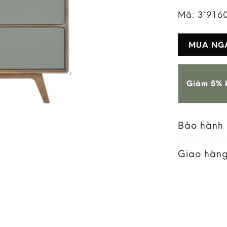
Mã:
3*916
MUA NG
Giảm 5% k
Bảo hành
Giao hàng