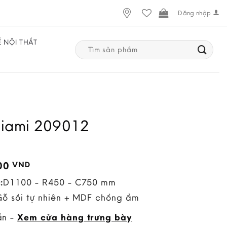
Đăng nhập
Ế NỘI THẤT
Search
for:
Miami 209012
000
VND
:
D1100 - R450 - C750 mm
Gỗ sồi tự nhiên + MDF chống ẩm
ẵn -
Xem cửa hàng trưng bày