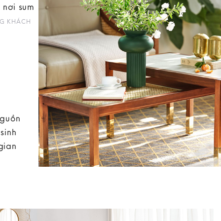
 nơi sum
G KHÁCH
nguồn
sinh
gian