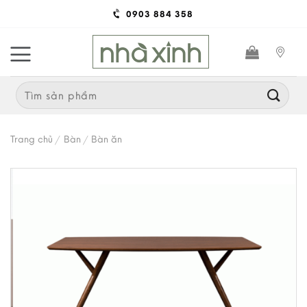
Skip
0903 884 358
to
content
Search
for:
Trang chủ
/
Bàn
/
Bàn ăn