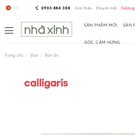
Skip
VN
0903 884 358
Giới thiệu
Khuyến mãi
Giảm gi
to
content
SẢN PHẨM MỚI
SẢN 
GÓC CẢM HỨNG
Trang chủ
/
Bàn
/
Bàn ăn