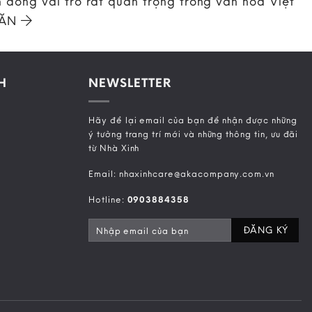
 đóng vai trò rất quan trọng trong văn hóa Việt
 ĂN
H
NEWSLETTER
Hãy để lại email của bạn để nhận được những
ý tưởng trang trí mới và những thông tin, ưu đãi
từ Nhà Xinh
Email: nhaxinhcare@akacompany.com.vn
Hotline:
0903884358