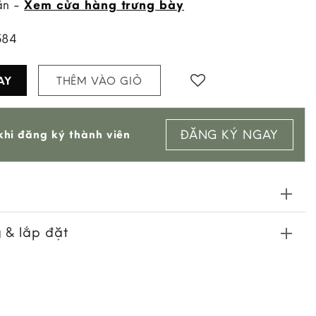
ẵn -
Xem cửa hàng trưng bày
584
AY
THÊM VÀO GIỎ
ĐĂNG KÝ NGAY
hi đăng ký thành viên
 & lắp đặt