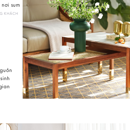
 nơi sum
G KHÁCH
nguồn
sinh
gian