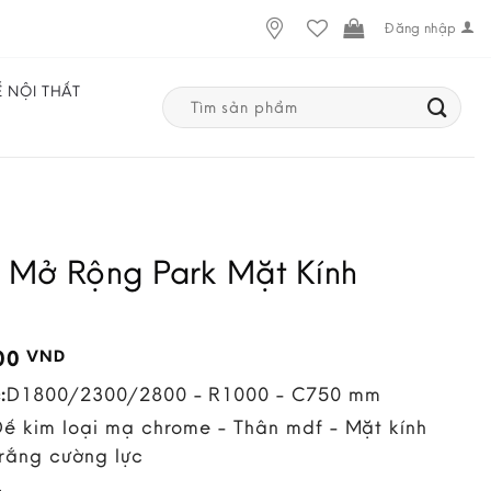
Đăng nhập
Ế NỘI THẤT
Search
for:
 Mở Rộng Park Mặt Kính
000
VND
:
D1800/2300/2800 - R1000 - C750 mm
Đế kim loại mạ chrome - Thân mdf - Mặt kính
trắng cường lực