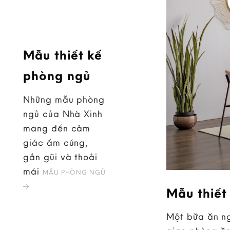
Mẫu thiết kế
phòng ngủ
Những mẫu phòng
ngủ của Nhà Xinh
mang đến cảm
giác ấm cúng,
gần gũi và thoải
mái
MẪU PHÒNG NGỦ
Mẫu thiết
Một bữa ăn ng