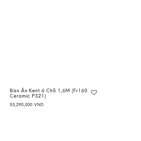
Bàn Ăn Kent 6 Chỗ 1,6M (Fr160
Ceramic P321)
53,290,000
VND