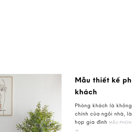
Mẫu thiết kế p
khách
Phòng khách là không
chính của ngôi nhà, là
họp gia đình
MẪU PHÒN