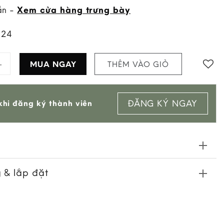
ẵn -
Xem cửa hàng trưng bày
124
 6 Chỗ 1,6M (Fr160 Ceramic P321) quantity
MUA NGAY
THÊM VÀO GIỎ
Add to
ĐĂNG KÝ NGAY
hi đăng ký thành viên
wishlist
 & lắp đặt