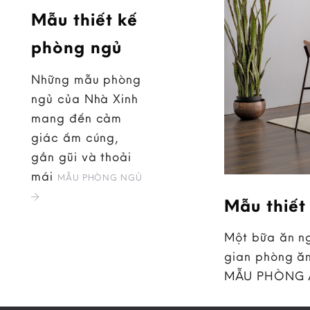
Mẫu thiết kế
phòng ngủ
Những mẫu phòng
ngủ của Nhà Xinh
mang đến cảm
giác ấm cúng,
gần gũi và thoải
mái
MẪU PHÒNG NGỦ
Mẫu thiết
Một bữa ăn ng
gian phòng ăn
MẪU PHÒNG