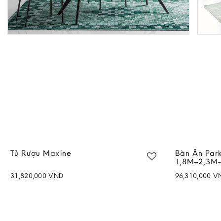
Tủ Rượu Maxine
Bàn Ăn Par
1,8M–2,3M-
31,820,000
VND
96,310,000
V
Add to
wishlist