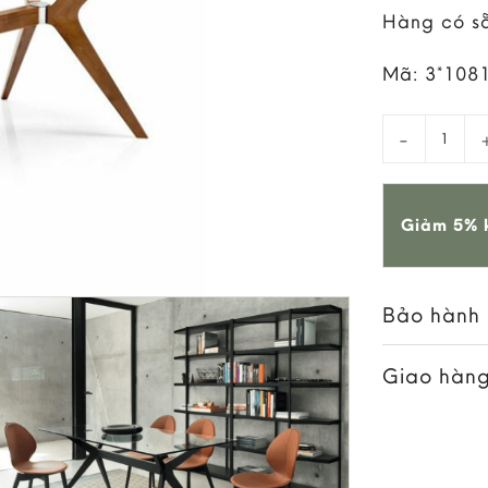
Hàng có s
Mã:
3*108
Bàn Ăn Kent
Giảm 5% k
Bảo hành
Giao hàng