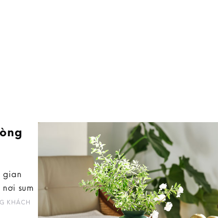
hòng
 gian
 nơi sum
G KHÁCH