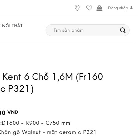
Đăng nhập
Ế NỘI THẤT
Search
for:
 Kent 6 Chỗ 1,6M (Fr160
c P321)
000
VND
:
D1600 - R900 - C750 mm
Chân gỗ Walnut - mặt ceramic P321