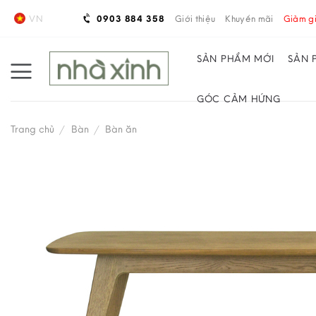
Skip
VN
0903 884 358
Giới thiệu
Khuyến mãi
Giảm gi
to
content
SẢN PHẨM MỚI
SẢN 
GÓC CẢM HỨNG
Trang chủ
/
Bàn
/
Bàn ăn