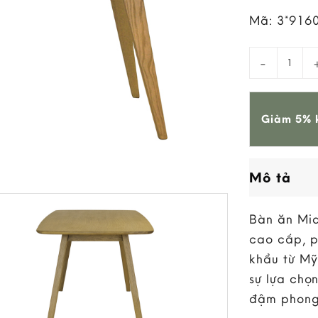
Mã:
3*916
Bàn Ăn Mia
Giảm 5% k
Mô tả
Bàn ăn Mi
cao cấp, p
khẩu từ Mỹ
sự lựa chọ
đậm phong