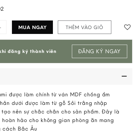
02
mi Gỗ 6 Chỗ 1,7M quantity
MUA NGAY
THÊM VÀO GIỎ
ĐĂNG KÝ NGAY
hi đăng ký thành viên
ami được làm chính từ ván MDF chống ẩm
hần dưới được làm từ gỗ Sồi trắng nhập
 tạo nên sự chắc chắn cho sản phẩm. Đây là
n hoàn hảo cho không gian phòng ăn mang
 cách Bắc Âu