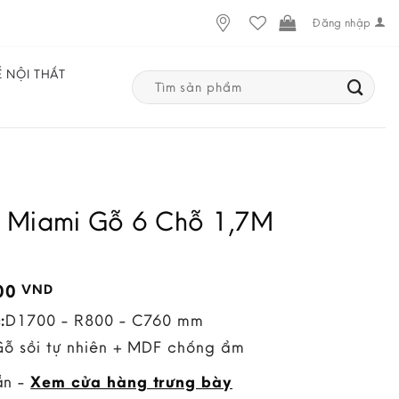
Đăng nhập
Ế NỘI THẤT
Search
for:
 Miami Gỗ 6 Chỗ 1,7M
000
VND
:
D1700 - R800 - C760 mm
Gỗ sồi tự nhiên + MDF chống ẩm
ẵn -
Xem cửa hàng trưng bày