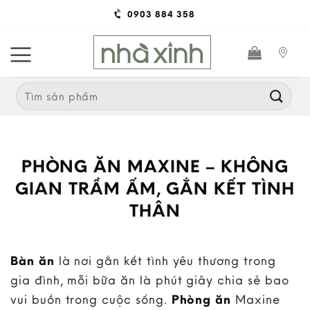
Skip
0903 884 358
to
content
Search
for:
PHÒNG ĂN MAXINE – KHÔNG
GIAN TRẦM ẤM, GẮN KẾT TÌNH
THÂN
Bàn ăn
là nơi gắn kết tình yêu thương trong
gia đình, mỗi bữa ăn là phút giây chia sẻ bao
vui buồn trong cuộc sống.
Phòng ăn
Maxine