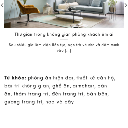
Thư giãn trong không gian phòng khách êm ái
Sau nhiều giờ làm việc liên tục, bạn trở về nhà và đắm mình
vào [...]
Từ khóa:
phòng ăn
hiện đại, thiết kế căn hộ,
bài trí không gian,
ghế ăn
,
aimchair
,
bàn
ăn
,
thảm trang trí
,
đèn trang trí
,
bàn bên
,
gương
trang trí,
hoa và cây