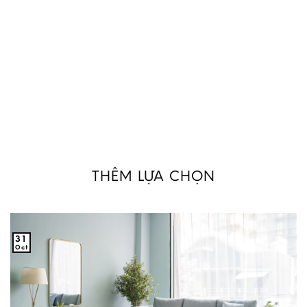
THÊM LỰA CHỌN
31
Oct