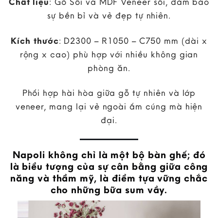
Chất liệu
: Gỗ Sồi và MDF Veneer sồi, đảm bảo
sự bền bỉ và vẻ đẹp tự nhiên.
Kích thước
: D2300 – R1050 – C750 mm (dài x
rộng x cao) phù hợp với nhiều không gian
phòng ăn.
Phối hợp hài hòa giữa gỗ tự nhiên và lớp
veneer, mang lại vẻ ngoài ấm cúng mà hiện
đại.
Napoli không chỉ là một bộ bàn ghế; đó
là biểu tượng của sự cân bằng giữa công
năng và thẩm mỹ, là điểm tựa vững chắc
cho những bữa sum vầy.