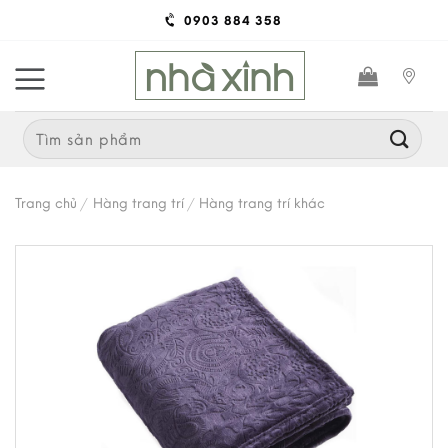
Skip
0903 884 358
to
content
Search
for:
Trang chủ
/
Hàng trang trí
/
Hàng trang trí khác