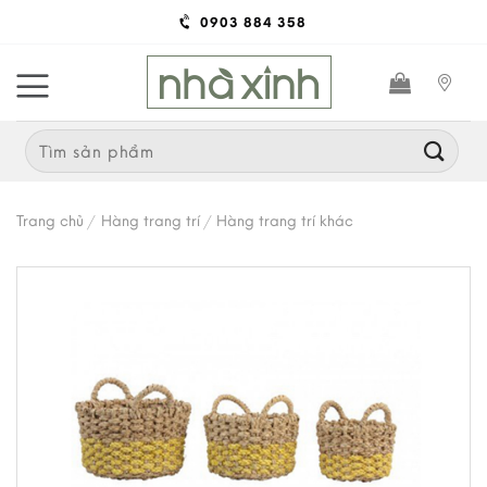
Skip
0903 884 358
to
content
Search
for:
Trang chủ
/
Hàng trang trí
/
Hàng trang trí khác