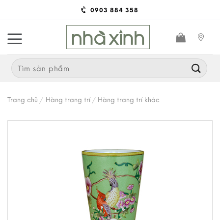
Skip
0903 884 358
to
content
Search
for:
Trang chủ
/
Hàng trang trí
/
Hàng trang trí khác