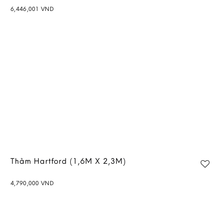
6,446,001
VND
Add to
wishlist
Thảm Hartford (1,6M X 2,3M)
4,790,000
VND
Add to
wishlist