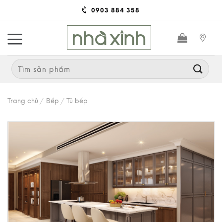
Skip
0903 884 358
to
content
Search
for:
Trang chủ
/
Bếp
/
Tủ bếp