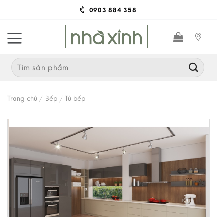
Skip
0903 884 358
to
content
Search
for:
Trang chủ
/
Bếp
/
Tủ bếp