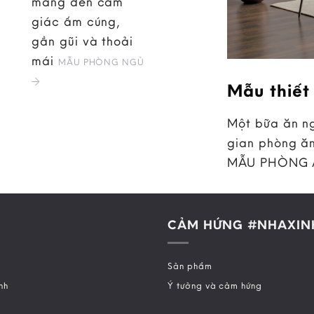
mang đến cảm
giác ấm cúng,
gần gũi và thoải
mái
MẪU PHÒNG NGỦ
Mẫu thiết
Một bữa ăn ng
gian phòng ăn
MẪU PHÒNG
CẢM HỨNG #NHAXIN
Sản phẩm
nh
Ý tưởng và cảm hứng