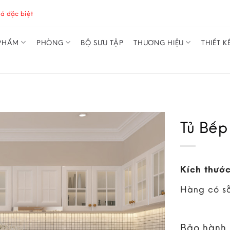
á đặc biệt
PHẨM
PHÒNG
BỘ SƯU TẬP
THƯƠNG HIỆU
THIẾT K
Tủ Bếp
Kích thước
Hàng có s
Bảo hành