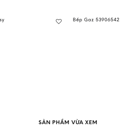
sy
Bếp Gaz 53906542
Add to
wishlist
SẢN PHẨM VỪA XEM