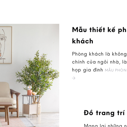
Mẫu thiết kế p
khách
Phòng khách là không
chính của ngôi nhà, là
họp gia đình
MẪU PHÒN
Đồ trang trí
Mang lại những 