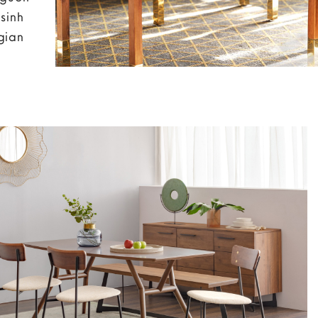
sinh
gian