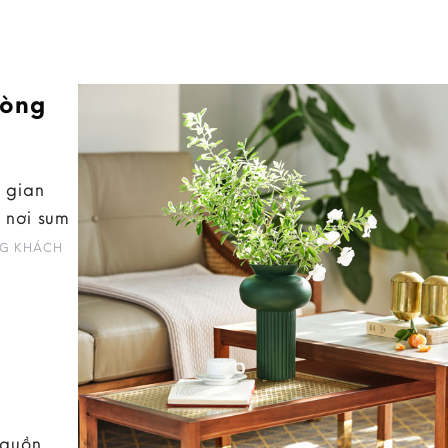
hòng
 gian
 nơi sum
G KHÁCH
nguồn