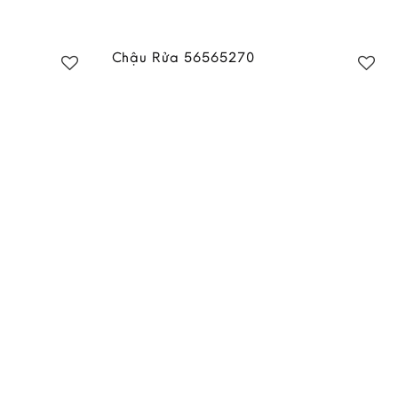
Chậu Rửa 56565270
Add to
Add to
wishlist
wishlist