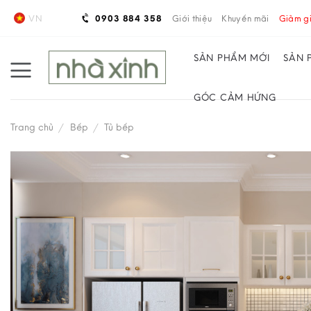
Skip
VN
0903 884 358
Giới thiệu
Khuyến mãi
Giảm gi
to
content
SẢN PHẨM MỚI
SẢN 
GÓC CẢM HỨNG
Trang chủ
/
Bếp
/
Tủ bếp