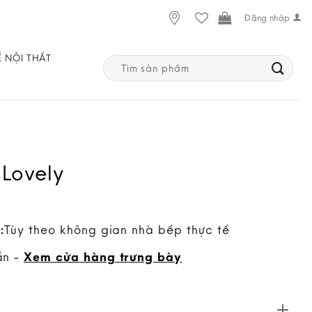
Đăng nhập
Ế NỘI THẤT
Search
for:
 Lovely
:
Tùy theo không gian nhà bếp thực tế
ẵn -
Xem cửa hàng trưng bày