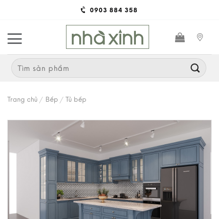
Skip
0903 884 358
to
content
Search
for:
Trang chủ
/
Bếp
/
Tủ bếp