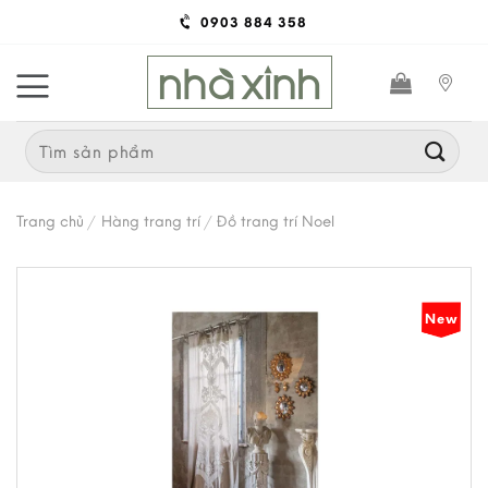
Skip
0903 884 358
to
content
Search
for:
Trang chủ
/
Hàng trang trí
/
Đồ trang trí Noel
New