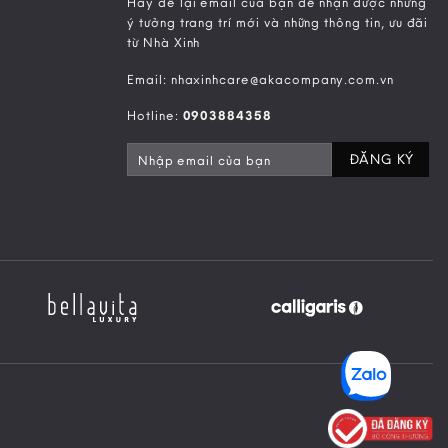
Hãy để lại email của bạn để nhận được những
ý tưởng trang trí mới và những thông tin, ưu đãi
từ Nhà Xinh
Email: nhaxinhcare@akacompany.com.vn
Hotline:
0903884358