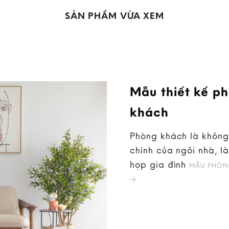
SẢN PHẨM VỪA XEM
Mẫu thiết kế p
khách
Phòng khách là không
chính của ngôi nhà, là
họp gia đình
MẪU PHÒN