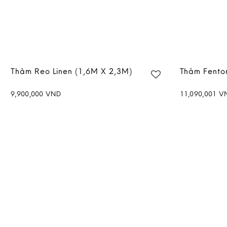
Thảm Reo Linen (1,6M X 2,3M)
Thảm Fento
9,900,000
VND
11,090,001
V
Add to
wishlist