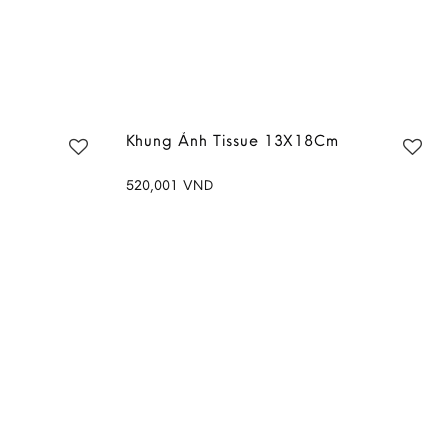
Khung Ảnh Tissue 13X18Cm
520,001
VND
Add to
Add to
wishlist
wishlist