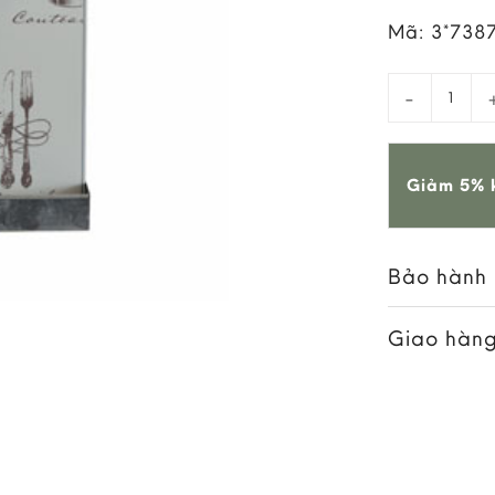
Mã:
3*738
Bộ Đồ Khui 
Giảm 5% k
Bảo hành
Giao hàng