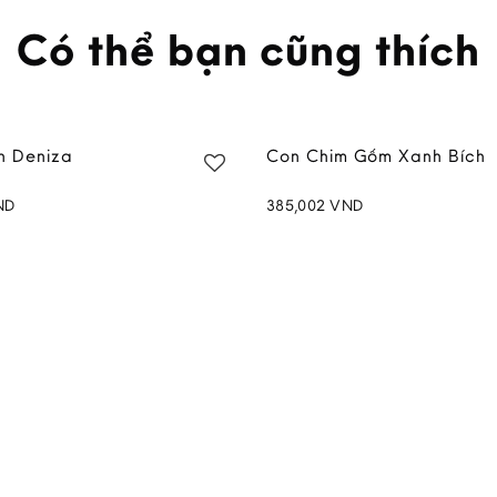
Có thể bạn cũng thích
n Deniza
Con Chim Gốm Xanh Bích
ND
385,002
VND
Add to
wishlist