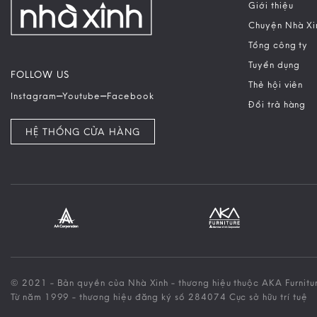
Giới thiệu
Chuyện Nhà Xi
Tổng công ty
Tuyển dụng
FOLLOW US
Thẻ hội viên
–
–
Instagram
Youtube
Facebook
Đổi trả hàng
HỆ THỐNG CỬA HÀNG
© 2021 - Bản quyền của Nhà Xinh - thương hiệu thuộc AKA Furnitu
Từ năm 1999 - thương hiệu đăng ký số 284074 Cục sở hữu trí tuệ