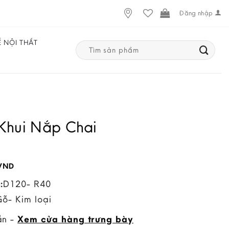
Đăng nhập
Ế NỘI THẤT
Search
for:
Khui Nắp Chai
VND
:
D120- R40
Gỗ- Kim loại
ẵn -
Xem cửa hàng trưng bày