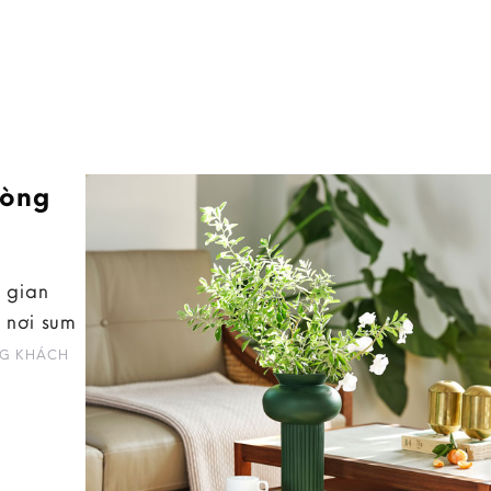
hòng
 gian
 nơi sum
G KHÁCH