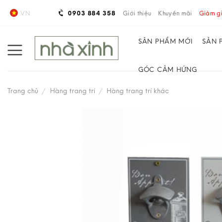
Skip
VN
0903 884 358
Giới thiệu
Khuyến mãi
Giảm gi
to
content
SẢN PHẨM MỚI
SẢN 
GÓC CẢM HỨNG
Trang chủ
/
Hàng trang trí
/
Hàng trang trí khác