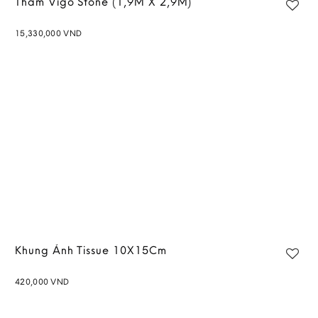
Thảm Vigo Stone (1,9M X 2,9M)
15,330,000
VND
Add to
wishlist
Khung Ảnh Tissue 10X15Cm
420,000
VND
Add to
wishlist