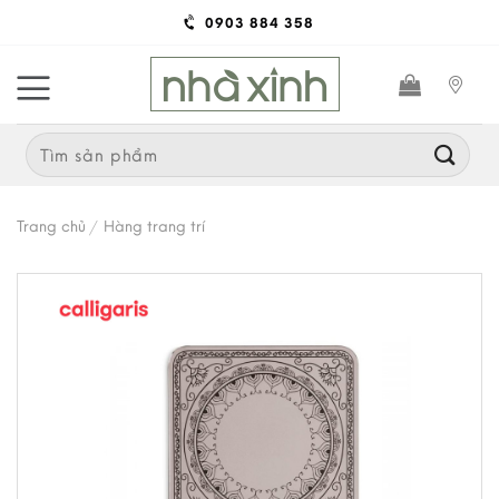
Skip
0903 884 358
to
content
Search
for:
Trang chủ
/
Hàng trang trí