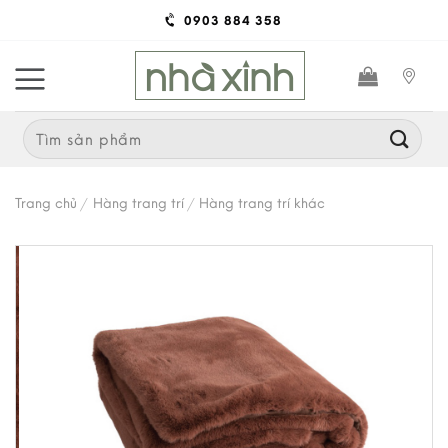
Skip
0903 884 358
to
content
Search
for:
Trang chủ
/
Hàng trang trí
/
Hàng trang trí khác