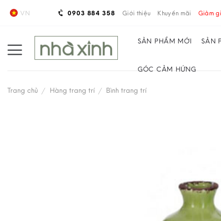
Skip
VN
0903 884 358
Giới thiệu
Khuyến mãi
Giảm gi
to
content
SẢN PHẨM MỚI
SẢN 
GÓC CẢM HỨNG
Trang chủ
/
Hàng trang trí
/
Bình trang trí