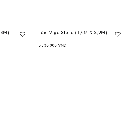
,3M)
Thảm Vigo Stone (1,9M X 2,9M)
15,330,000
VND