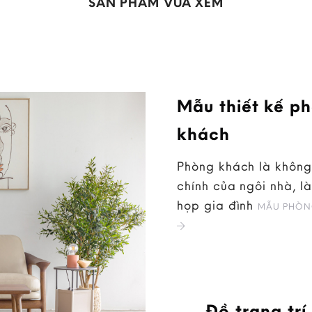
SẢN PHẨM VỪA XEM
Mẫu thiết kế p
khách
Phòng khách là không
chính của ngôi nhà, là
họp gia đình
MẪU PHÒN
Đồ trang trí