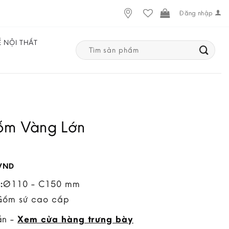
Đăng nhập
Ế NỘI THẤT
Search
for:
ốm Vàng Lớn
VND
:
Ø110 - C150 mm
Gốm sứ cao cấp
ẵn -
Xem cửa hàng trưng bày