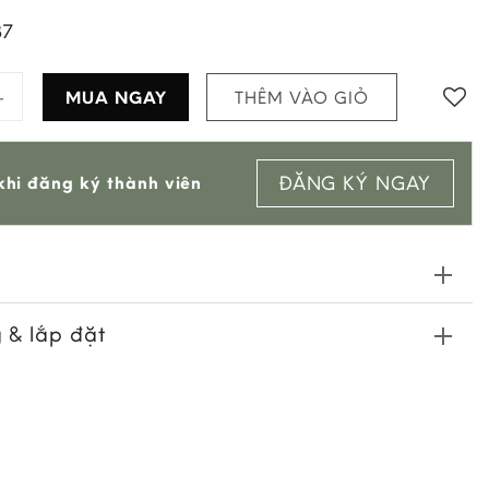
87
àng Lớn quantity
MUA NGAY
THÊM VÀO GIỎ
ĐĂNG KÝ NGAY
hi đăng ký thành viên
 & lắp đặt