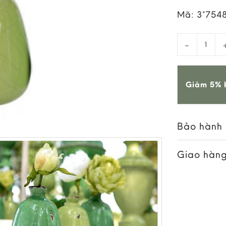
Mã:
3*754
Bình Gốm V
Giảm 5% k
Bảo hành
Giao hàng