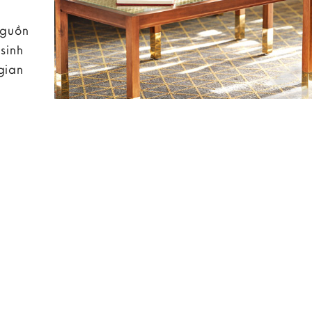
nguồn
sinh
gian