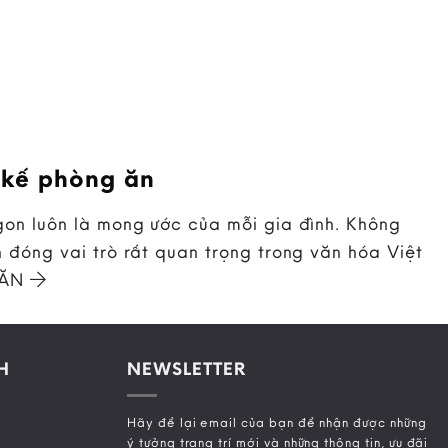
 kế phòng ăn
on luôn là mong ước của mỗi gia đình. Không
 đóng vai trò rất quan trọng trong văn hóa Việt
 ĂN
H
NEWSLETTER
Hãy để lại email của bạn để nhận được những
ý tưởng trang trí mới và những thông tin, ưu đãi