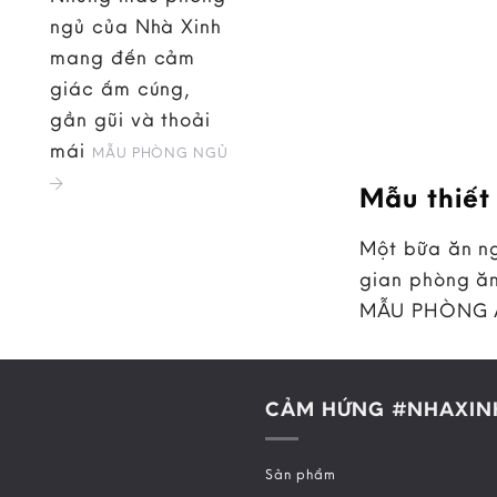
ngủ của Nhà Xinh
mang đến cảm
giác ấm cúng,
gần gũi và thoải
mái
MẪU PHÒNG NGỦ
Mẫu thiết
Một bữa ăn ng
gian phòng ăn
MẪU PHÒNG
CẢM HỨNG #NHAXIN
Sản phẩm