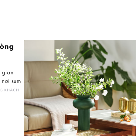
hòng
 gian
 nơi sum
G KHÁCH