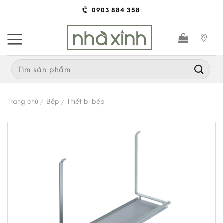
Skip
0903 884 358
to
content
Search
for:
Trang chủ
/
Bếp
/
Thiết bị bếp