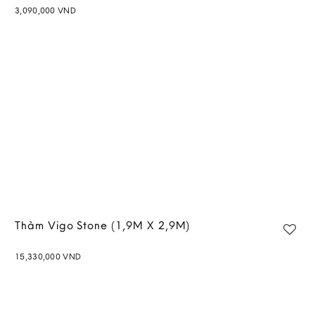
3,090,000
VND
Add to
wishlist
Thảm Vigo Stone (1,9M X 2,9M)
15,330,000
VND
Add to
wishlist