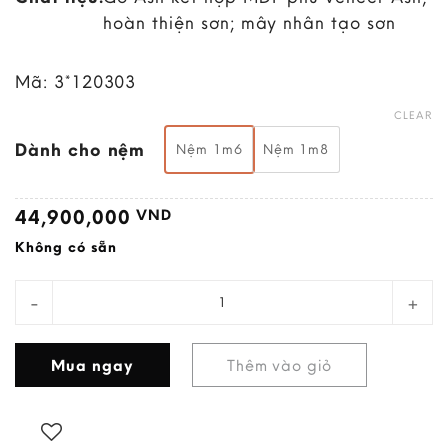
hoàn thiện sơn; mây nhân tạo sơn
Mã:
3*120303
CLEAR
Dành cho nệm
Nệm 1m6
Nệm 1m8
44,900,000
VND
Không có sẵn
Giường Victoria II quantity
Mua ngay
Thêm vào giỏ