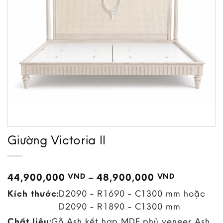
Giường Victoria II
Price
44,900,000
–
48,900,000
VND
VND
range:
Kích thước:
D2090 - R1690 - C1300 mm hoặc
44,900,0
through
D2090 - R1890 - C1300 mm
48,900,0
Chất liệu:
Gỗ Ash kết hợp MDF phủ veneer Ash,