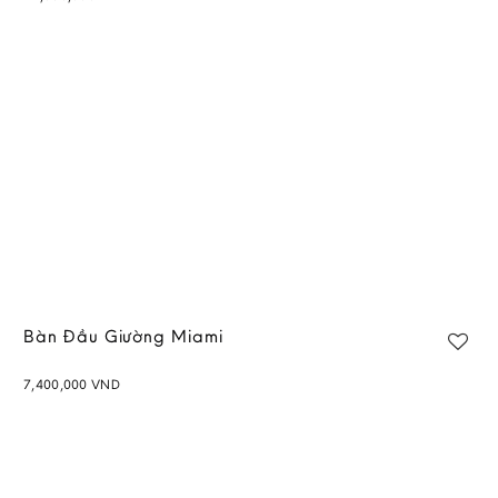
Add to
wishlist
Bàn Đầu Giường Miami
7,400,000
VND
Add to
wishlist