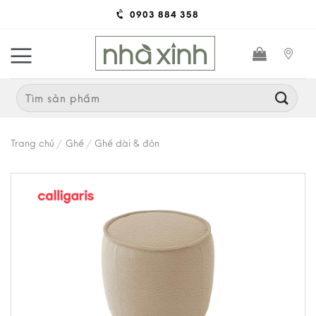
Skip
0903 884 358
to
content
Search
for:
Trang chủ
/
Ghế
/
Ghế dài & đôn