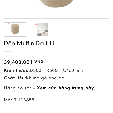
Đôn Muffin Da L1J
39,400,001
VND
Kích thước:
D500 - R500 - C460 mm
Chất liệu:
Khung gỗ bọc da
Hàng có sẵn -
Xem cửa hàng trưng bày
Mã:
3*113855
Đôn Muffin Da L1J quantity