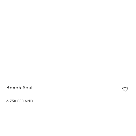
wishlist
Bench Soul
6,750,000
VND
Add to
wishlist