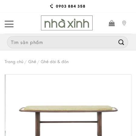
Skip
0903 884 358
to
content
Search
for:
Trang chủ
/
Ghế
/
Ghế dài & đôn