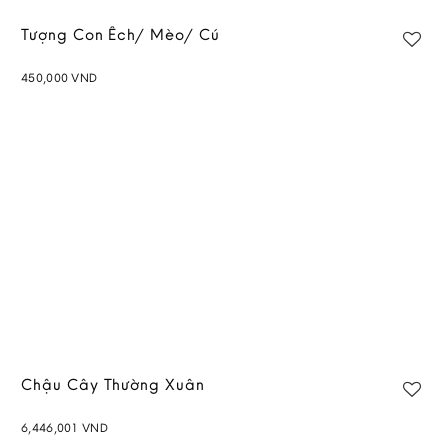
Tượng Con Ếch/ Mèo/ Cú
450,000
VND
Add to
wishlist
Chậu Cây Thường Xuân
6,446,001
VND
Add to