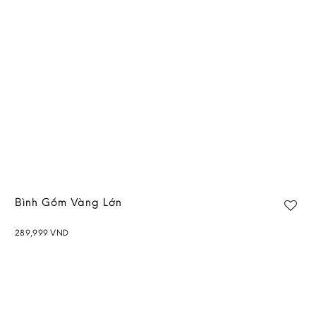
wishlist
Bình Gốm Vàng Lớn
289,999
VND
Add to
wishlist