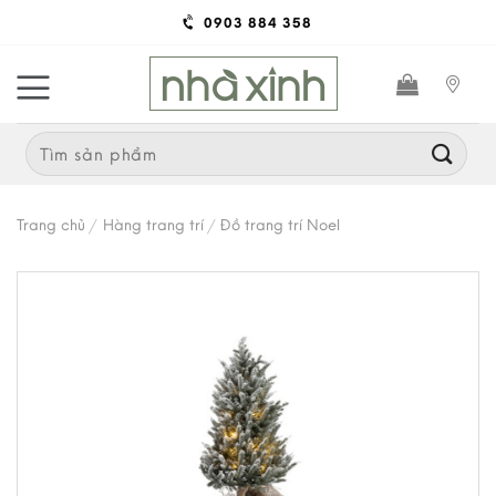
Skip
0903 884 358
to
content
Search
for:
Trang chủ
/
Hàng trang trí
/
Đồ trang trí Noel