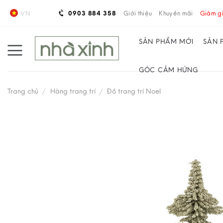
Skip
VN
0903 884 358
Giới thiệu
Khuyến mãi
Giảm gi
to
content
SẢN PHẨM MỚI
SẢN 
GÓC CẢM HỨNG
Trang chủ
/
Hàng trang trí
/
Đồ trang trí Noel