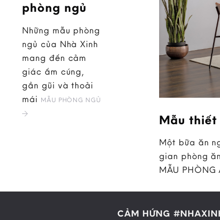
phòng ngủ
Những mẫu phòng
ngủ của Nhà Xinh
mang đến cảm
giác ấm cúng,
gần gũi và thoải
mái
MẪU PHÒNG NGỦ
Mẫu thiết
Một bữa ăn ng
gian phòng ăn
MẪU PHÒNG
CẢM HỨNG #NHAXIN