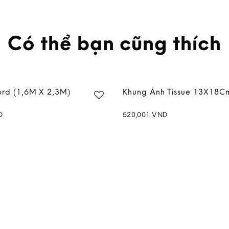
Có thể bạn cũng thích
ord (1,6M X 2,3M)
Khung Ảnh Tissue 13X18C
D
520,001
VND
Add to
wishlist