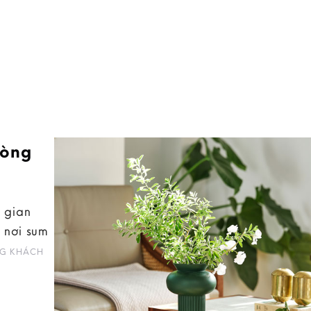
hòng
 gian
 nơi sum
G KHÁCH