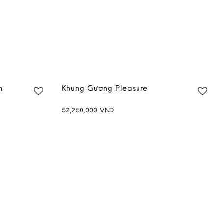
m
Khung Gương Pleasure
52,250,000
VND
Add to
Add to
wishlist
wishlist