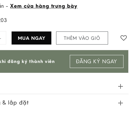
ẵn -
Xem cửa hàng trưng bày
203
Xmas Lấp Lánh Nhỏ Màu Xanh Lá quantity
MUA NGAY
THÊM VÀO GIỎ
Add to
ĐĂNG KÝ NGAY
hi đăng ký thành viên
wishlist
 & lắp đặt