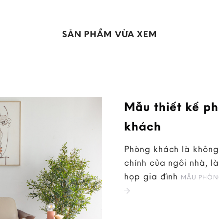
SẢN PHẨM VỪA XEM
Mẫu thiết kế p
khách
Phòng khách là không
chính của ngôi nhà, là
họp gia đình
MẪU PHÒN