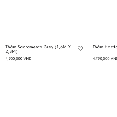
Thảm Sacramento Grey (1,6M X
Thảm Hartf
2,3M)
4,900,000
VND
4,790,000
VN
Add to
wishlist