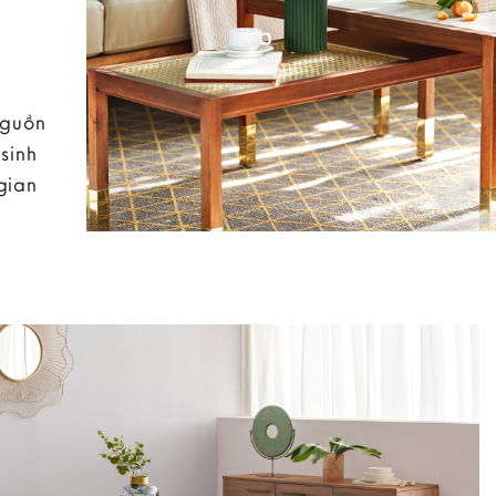
nguồn
sinh
gian