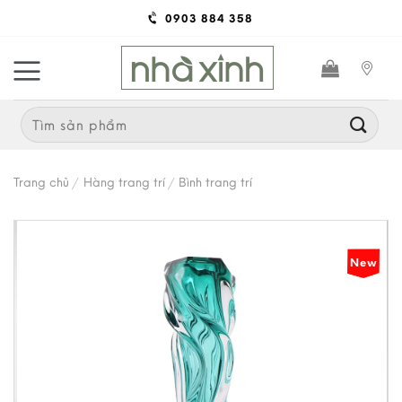
Skip
0903 884 358
to
content
Search
for:
Trang chủ
/
Hàng trang trí
/
Bình trang trí
New