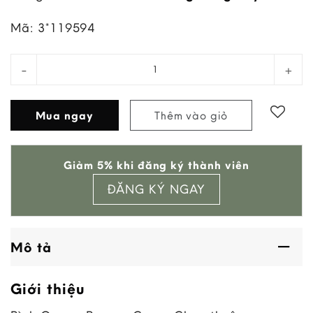
Mã:
3*119594
Bình Ocean Breeze Green Glass quantity
Mua ngay
Thêm vào giỏ
Add to
Giảm 5% khi đăng ký thành viên
wishlist
ĐĂNG KÝ NGAY
Mô tả
Giới thiệu