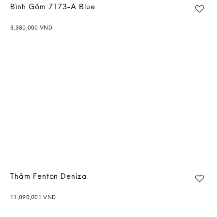
Bình Gốm 7173-A Blue
3,380,000
VND
Add to
wishlist
Thảm Fenton Deniza
11,090,001
VND
Add to
wishlist