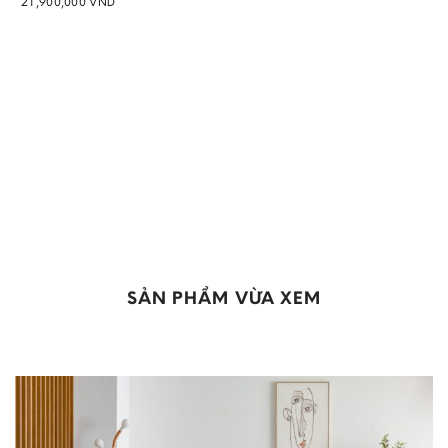
21,900,000
VND
Add to
wishlist
SẢN PHẨM VỪA XEM