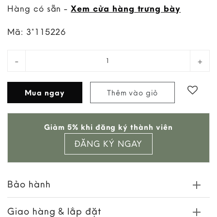
Hàng có sẵn -
Xem cửa hàng trưng bày
Mã:
3*115226
Bàn Console La Gomera quantity
Mua ngay
Thêm vào giỏ
Add to
Giảm 5% khi đăng ký thành viên
wishlist
ĐĂNG KÝ NGAY
Bảo hành
Giao hàng & lắp đặt