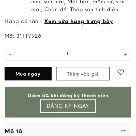
mm, sơn mài; Mặt bàn: Gốm sứ, sơn
mài; Chân đế: Thép sơn tĩnh điện
Hàng có sẵn -
Xem cửa hàng trưng bày
Mã:
3*119926
Bàn Bên Paso quantity
Mua ngay
Thêm vào giỏ
Add to
Giảm 5% khi đăng ký thành viên
wishlist
ĐĂNG KÝ NGAY
Mô tả