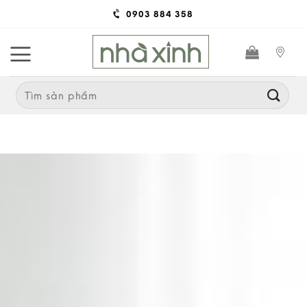
Skip
0903 884 358
to
content
Search
for: