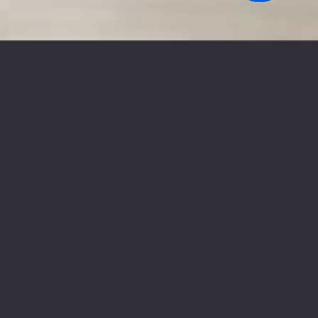
Phòng ăn Victoria
Bộ
bàn ăn
6 chỗ gỗ sồi Victoria với phong cách chạm trổ
phương Tây sẽ giúp
không gian phòng ăn
sang trọng và
sáng sủa hơn với tone màu trắng chủ đạo.
Ghế ăn
có đệm
ngồi và tựa lưng bọc vải êm ái giúp bạn tận hưởng trọn vẹn
bữa cơm gia đình.